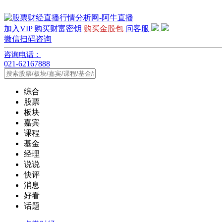
加入VIP
购买财富密钥
购买金股包
问客服
微信扫码咨询
咨询电话：
021-62167888
综合
股票
板块
嘉宾
课程
基金
经理
说说
快评
消息
好看
话题