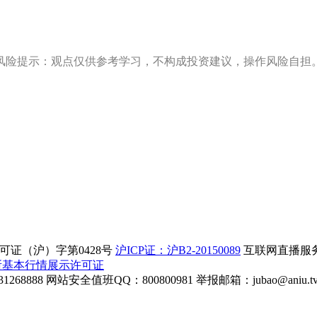
风险提示：观点仅供参考学习，不构成投资建议，操作风险自担
证（沪）字第0428号
沪ICP证：沪B2-20150089
互联网直播服务企
所基本行情展示许可证
268888
网站安全值班QQ：800800981
举报邮箱：
jubao@aniu.t