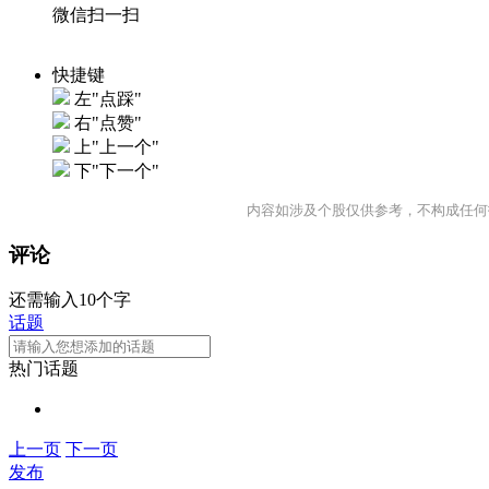
微信扫一扫
快捷键
左"点踩"
右"点赞"
上"上一个"
下"下一个"
内容如涉及个股仅供参考，不构成任何
评论
还需输入10个字
话题
热门话题
上一页
下一页
发布