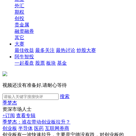
外汇
期权
创投
贵金属
融资融券
其它
大赛
最佳收益
最多关注
最热讨论
炒股大赛
阿牛智投
一起看盘
股票
板块
基金
视频还没有准备好,请耐心等待
搜索
季梦杰
资深市场人士
+订阅
查看专辑
季梦杰：谁在带动创业板拉升？
创业板
半导体
医药
互联网券商
创业板有一波快速拉升，主要是宁德没有跌，对创业板的