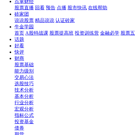
点掌财经
股票直播
回看
预告
点播
股市快讯
在线帮助
砖家团
说说股票
精品说说
认证砖家
牛金学园
首页
A股特战课
股票提高班
投资训练营
金融必学
股票五
话题
好看
快评
财商
股票基础
能力级别
交易心法
选股技巧
技术分析
基本分析
行业分析
宏观分析
指标公式
投资基金
债券
期货