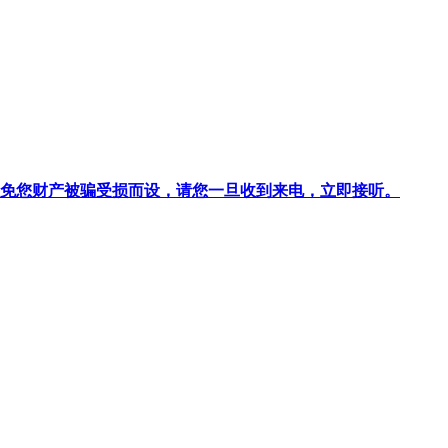
针对避免您财产被骗受损而设，请您一旦收到来电，立即接听。