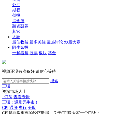
外汇
期权
创投
贵金属
融资融券
其它
大赛
最佳收益
最多关注
最热讨论
炒股大赛
阿牛智投
一起看盘
股票
板块
基金
视频还没有准备好,请耐心等待
搜索
王猛
资深市场人士
+订阅
查看专辑
王猛：通胀无牛市！
CPI
通胀
央行
美股
CPI是非常重要的经济数据，关于CPI送大家一个口诀：