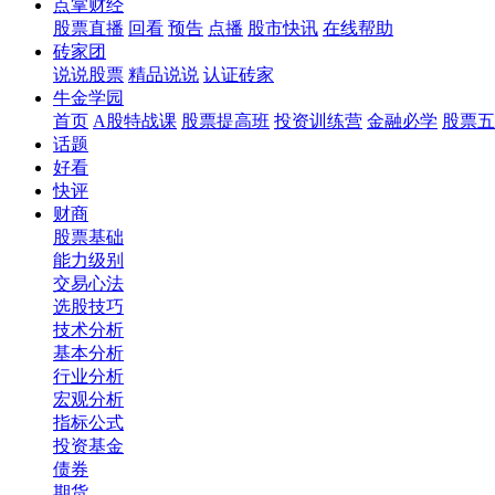
点掌财经
股票直播
回看
预告
点播
股市快讯
在线帮助
砖家团
说说股票
精品说说
认证砖家
牛金学园
首页
A股特战课
股票提高班
投资训练营
金融必学
股票五
话题
好看
快评
财商
股票基础
能力级别
交易心法
选股技巧
技术分析
基本分析
行业分析
宏观分析
指标公式
投资基金
债券
期货