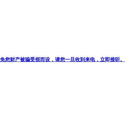
针对避免您财产被骗受损而设，请您一旦收到来电，立即接听。