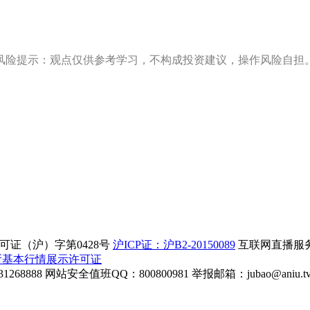
风险提示：观点仅供参考学习，不构成投资建议，操作风险自担
证（沪）字第0428号
沪ICP证：沪B2-20150089
互联网直播服务企
所基本行情展示许可证
268888
网站安全值班QQ：800800981
举报邮箱：
jubao@aniu.t