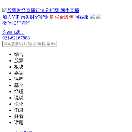
加入VIP
购买财富密钥
购买金股包
问客服
微信扫码咨询
咨询电话：
021-62167888
综合
股票
板块
嘉宾
课程
基金
经理
说说
快评
消息
好看
话题