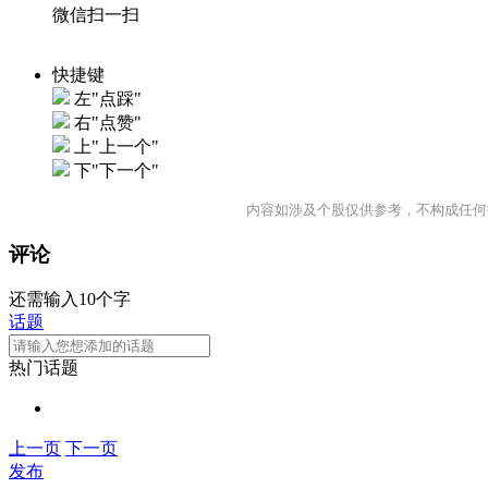
微信扫一扫
快捷键
左"点踩"
右"点赞"
上"上一个"
下"下一个"
内容如涉及个股仅供参考，不构成任何
评论
还需输入10个字
话题
热门话题
上一页
下一页
发布