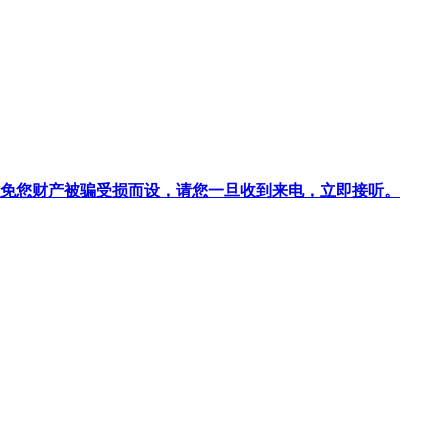
针对避免您财产被骗受损而设，请您一旦收到来电，立即接听。