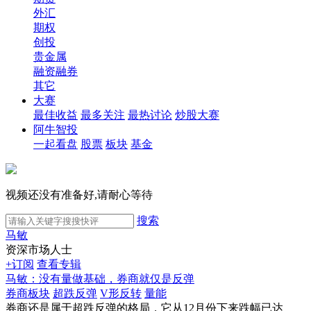
外汇
期权
创投
贵金属
融资融券
其它
大赛
最佳收益
最多关注
最热讨论
炒股大赛
阿牛智投
一起看盘
股票
板块
基金
视频还没有准备好,请耐心等待
搜索
马敏
资深市场人士
+订阅
查看专辑
马敏：没有量做基础，券商就仅是反弹
券商板块
超跌反弹
V形反转
量能
券商还是属于超跌反弹的格局，它从12月份下来跌幅已达