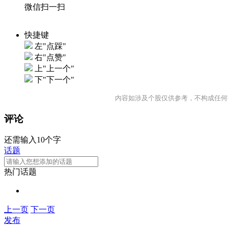
微信扫一扫
快捷键
左"点踩"
右"点赞"
上"上一个"
下"下一个"
内容如涉及个股仅供参考，不构成任何
评论
还需输入10个字
话题
热门话题
上一页
下一页
发布