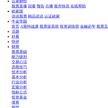
点掌财经
股票直播
回看
预告
点播
股市快讯
在线帮助
砖家团
说说股票
精品说说
认证砖家
牛金学园
首页
A股特战课
股票提高班
投资训练营
金融必学
股票五
话题
好看
快评
财商
股票基础
能力级别
交易心法
选股技巧
技术分析
基本分析
行业分析
宏观分析
指标公式
投资基金
债券
期货