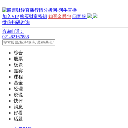
加入VIP
购买财富密钥
购买金股包
问客服
微信扫码咨询
咨询电话：
021-62167888
综合
股票
板块
嘉宾
课程
基金
经理
说说
快评
消息
好看
话题