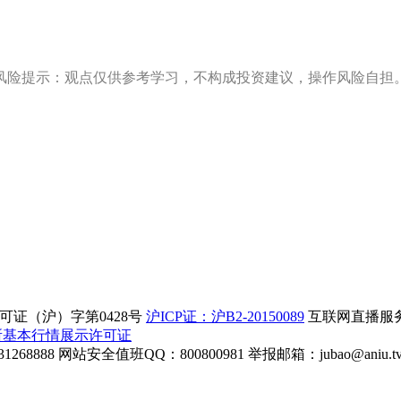
风险提示：观点仅供参考学习，不构成投资建议，操作风险自担
证（沪）字第0428号
沪ICP证：沪B2-20150089
互联网直播服务企
所基本行情展示许可证
268888
网站安全值班QQ：800800981
举报邮箱：
jubao@aniu.t