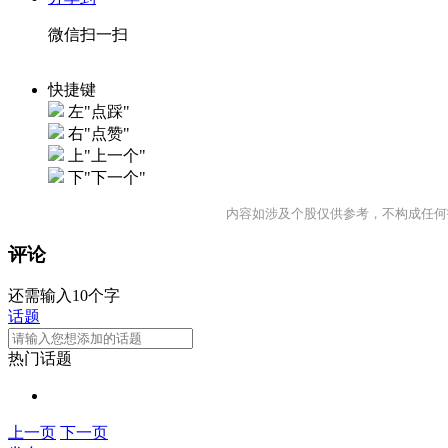
微信扫一扫
快捷键
左"点踩"
右"点赞"
上"上一个"
下"下一个"
内容如涉及个股仅供参考，不构成任何
评论
还需输入10个字
话题
热门话题
上一页
下一页