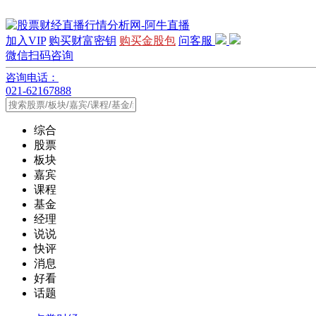
加入VIP
购买财富密钥
购买金股包
问客服
微信扫码咨询
咨询电话：
021-62167888
综合
股票
板块
嘉宾
课程
基金
经理
说说
快评
消息
好看
话题