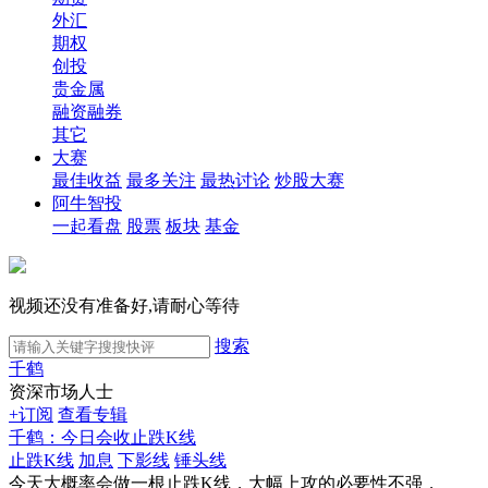
外汇
期权
创投
贵金属
融资融券
其它
大赛
最佳收益
最多关注
最热讨论
炒股大赛
阿牛智投
一起看盘
股票
板块
基金
视频还没有准备好,请耐心等待
搜索
千鹤
资深市场人士
+订阅
查看专辑
千鹤：今日会收止跌K线
止跌K线
加息
下影线
锤头线
今天大概率会做一根止跌K线，大幅上攻的必要性不强，