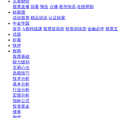
点掌财经
股票直播
回看
预告
点播
股市快讯
在线帮助
砖家团
说说股票
精品说说
认证砖家
牛金学园
首页
A股特战课
股票提高班
投资训练营
金融必学
股票五
话题
好看
快评
财商
股票基础
能力级别
交易心法
选股技巧
技术分析
基本分析
行业分析
宏观分析
指标公式
投资基金
债券
期货