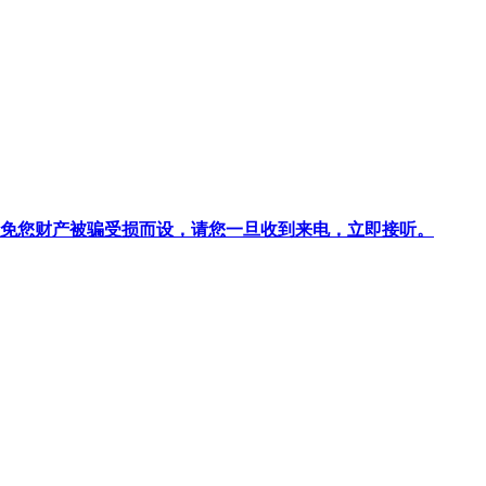
针对避免您财产被骗受损而设，请您一旦收到来电，立即接听。