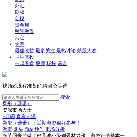
外汇
期权
创投
贵金属
融资融券
其它
大赛
最佳收益
最多关注
最热讨论
炒股大赛
阿牛智投
一起看盘
股票
板块
基金
视频还没有准备好,请耐心等待
搜索
奕彤（珊珊）
资深市场人士
+订阅
查看专辑
奕彤（珊珊）：近期游资很好参与！
游资
龙头
题材炒作
市场分析
春节回来后做了好几波小级别题材炒作，游资行情基本一