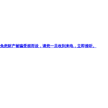
针对避免您财产被骗受损而设，请您一旦收到来电，立即接听。