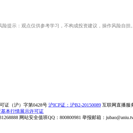
风险提示：观点仅供参考学习，不构成投资建议，操作风险自担
证（沪）字第0428号
沪ICP证：沪B2-20150089
互联网直播服务企
所基本行情展示许可证
268888
网站安全值班QQ：800800981
举报邮箱：
jubao@aniu.t