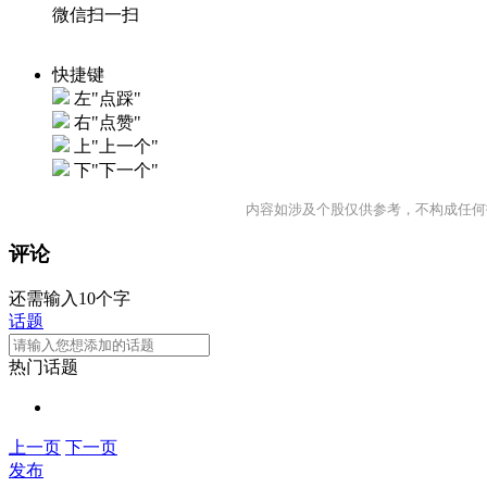
微信扫一扫
快捷键
左"点踩"
右"点赞"
上"上一个"
下"下一个"
内容如涉及个股仅供参考，不构成任何
评论
还需输入10个字
话题
热门话题
上一页
下一页
发布