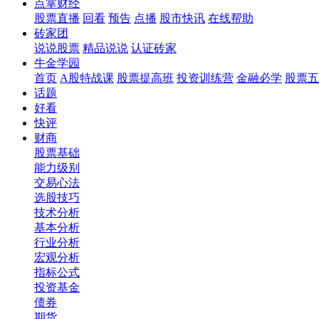
点掌财经
股票直播
回看
预告
点播
股市快讯
在线帮助
砖家团
说说股票
精品说说
认证砖家
牛金学园
首页
A股特战课
股票提高班
投资训练营
金融必学
股票五
话题
好看
快评
财商
股票基础
能力级别
交易心法
选股技巧
技术分析
基本分析
行业分析
宏观分析
指标公式
投资基金
债券
期货