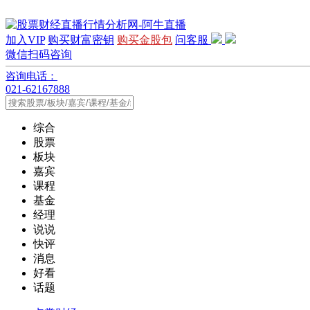
加入VIP
购买财富密钥
购买金股包
问客服
微信扫码咨询
咨询电话：
021-62167888
综合
股票
板块
嘉宾
课程
基金
经理
说说
快评
消息
好看
话题