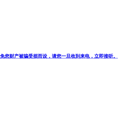
针对避免您财产被骗受损而设，请您一旦收到来电，立即接听。