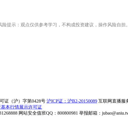
风险提示：观点仅供参考学习，不构成投资建议，操作风险自担
证（沪）字第0428号
沪ICP证：沪B2-20150089
互联网直播服务企
所基本行情展示许可证
268888
网站安全值班QQ：800800981
举报邮箱：
jubao@aniu.t