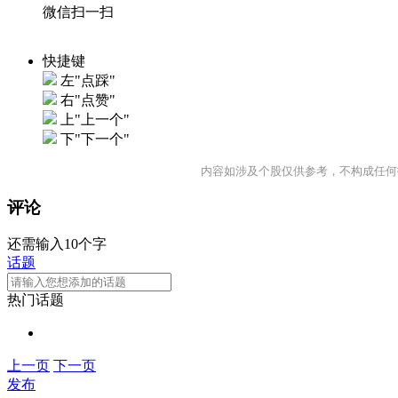
微信扫一扫
快捷键
左"点踩"
右"点赞"
上"上一个"
下"下一个"
内容如涉及个股仅供参考，不构成任何
评论
还需输入10个字
话题
热门话题
上一页
下一页
发布