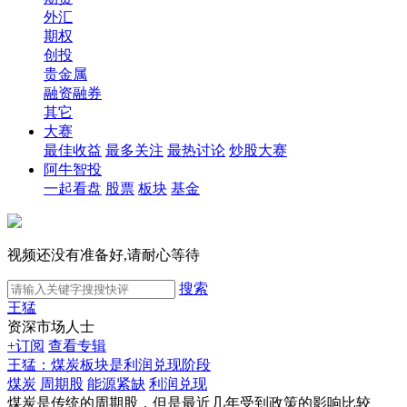
外汇
期权
创投
贵金属
融资融券
其它
大赛
最佳收益
最多关注
最热讨论
炒股大赛
阿牛智投
一起看盘
股票
板块
基金
视频还没有准备好,请耐心等待
搜索
王猛
资深市场人士
+订阅
查看专辑
王猛：煤炭板块是利润兑现阶段
煤炭
周期股
能源紧缺
利润兑现
煤炭是传统的周期股，但是最近几年受到政策的影响比较