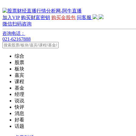
加入VIP
购买财富密钥
购买金股包
问客服
微信扫码咨询
咨询电话：
021-62167888
综合
股票
板块
嘉宾
课程
基金
经理
说说
快评
消息
好看
话题