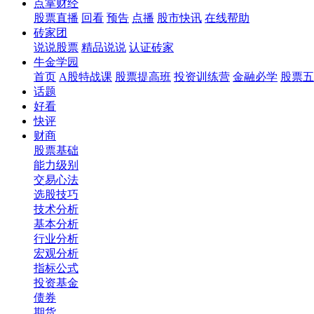
点掌财经
股票直播
回看
预告
点播
股市快讯
在线帮助
砖家团
说说股票
精品说说
认证砖家
牛金学园
首页
A股特战课
股票提高班
投资训练营
金融必学
股票五
话题
好看
快评
财商
股票基础
能力级别
交易心法
选股技巧
技术分析
基本分析
行业分析
宏观分析
指标公式
投资基金
债券
期货