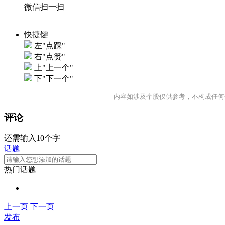
微信扫一扫
快捷键
左"点踩"
右"点赞"
上"上一个"
下"下一个"
内容如涉及个股仅供参考，不构成任何
评论
还需输入10个字
话题
热门话题
上一页
下一页
发布