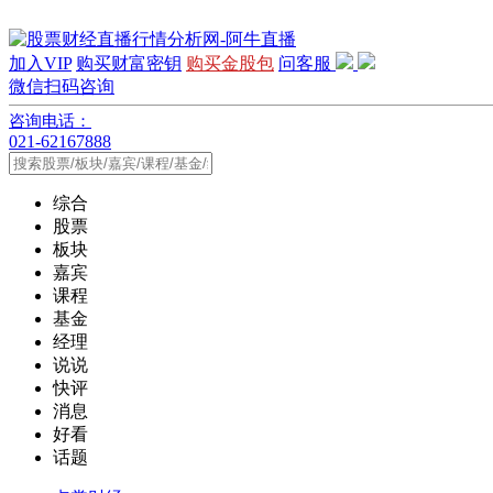
加入VIP
购买财富密钥
购买金股包
问客服
微信扫码咨询
咨询电话：
021-62167888
综合
股票
板块
嘉宾
课程
基金
经理
说说
快评
消息
好看
话题