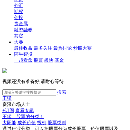
外汇
期权
创投
贵金属
融资融券
其它
大赛
最佳收益
最多关注
最热讨论
炒股大赛
阿牛智投
一起看盘
股票
板块
基金
视频还没有准备好,请耐心等待
搜索
王猛
资深市场人士
+订阅
查看专辑
王猛：股票的分类！
太阳能
成长价值
投机
股票类别
通过行业分类，可以把股票分为成长股票、价值股票以及