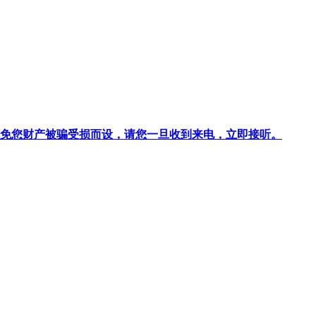
针对避免您财产被骗受损而设，请您一旦收到来电，立即接听。