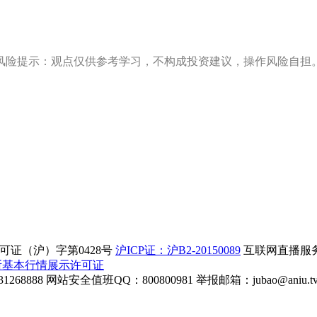
风险提示：观点仅供参考学习，不构成投资建议，操作风险自担
证（沪）字第0428号
沪ICP证：沪B2-20150089
互联网直播服务企
所基本行情展示许可证
268888
网站安全值班QQ：800800981
举报邮箱：
jubao@aniu.t