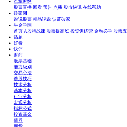
点掌财经
股票直播
回看
预告
点播
股市快讯
在线帮助
砖家团
说说股票
精品说说
认证砖家
牛金学园
首页
A股特战课
股票提高班
投资训练营
金融必学
股票五
话题
好看
快评
财商
股票基础
能力级别
交易心法
选股技巧
技术分析
基本分析
行业分析
宏观分析
指标公式
投资基金
债券
期货