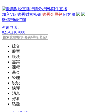
加入VIP
购买财富密钥
购买金股包
问客服
微信扫码咨询
咨询电话：
021-62167888
综合
股票
板块
嘉宾
课程
基金
经理
说说
快评
消息
好看
话题