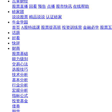
点掌财经
股票直播
回看
预告
点播
股市快讯
在线帮助
砖家团
说说股票
精品说说
认证砖家
牛金学园
首页
A股特战课
股票提高班
投资训练营
金融必学
股票五
话题
好看
快评
财商
股票基础
能力级别
交易心法
选股技巧
技术分析
基本分析
行业分析
宏观分析
指标公式
投资基金
债券
期货