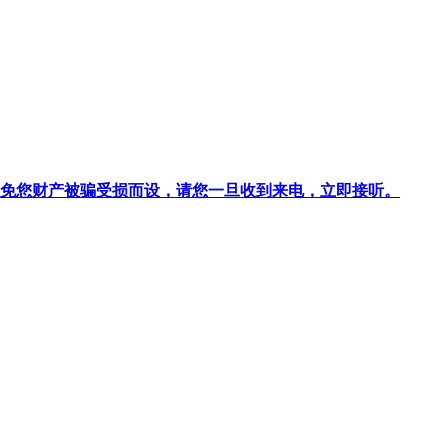
针对避免您财产被骗受损而设，请您一旦收到来电，立即接听。