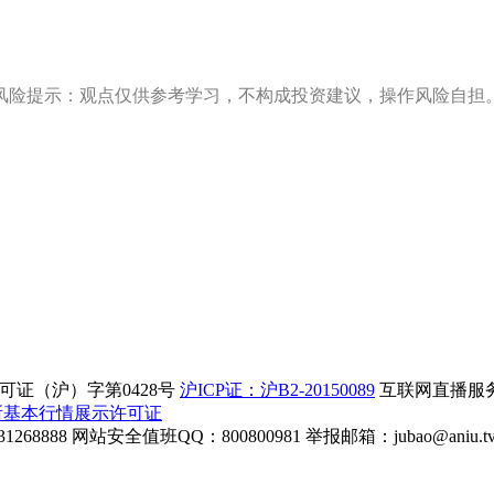
风险提示：观点仅供参考学习，不构成投资建议，操作风险自担
证（沪）字第0428号
沪ICP证：沪B2-20150089
互联网直播服务企
所基本行情展示许可证
268888
网站安全值班QQ：800800981
举报邮箱：
jubao@aniu.t