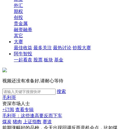
外汇
期权
创投
贵金属
融资融券
其它
大赛
最佳收益
最多关注
最热讨论
炒股大赛
阿牛智投
一起看盘
股票
板块
基金
视频还没有准备好,请耐心等待
搜索
毛利哥
资深市场人士
+订阅
查看专辑
毛利哥：这些逢高要反而下车
煤炭
猪肉
上证指数
赛道
前期涨幅好的品种，今天出现回调反而是机会点，比如煤