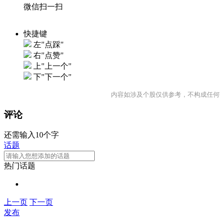
微信扫一扫
快捷键
左"点踩"
右"点赞"
上"上一个"
下"下一个"
内容如涉及个股仅供参考，不构成任何
评论
还需输入10个字
话题
热门话题
上一页
下一页
发布