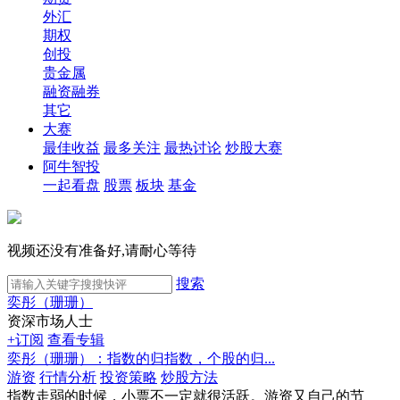
外汇
期权
创投
贵金属
融资融券
其它
大赛
最佳收益
最多关注
最热讨论
炒股大赛
阿牛智投
一起看盘
股票
板块
基金
视频还没有准备好,请耐心等待
搜索
奕彤（珊珊）
资深市场人士
+订阅
查看专辑
奕彤（珊珊）：指数的归指数，个股的归...
游资
行情分析
投资策略
炒股方法
指数走弱的时候，小票不一定就很活跃。游资又自己的节