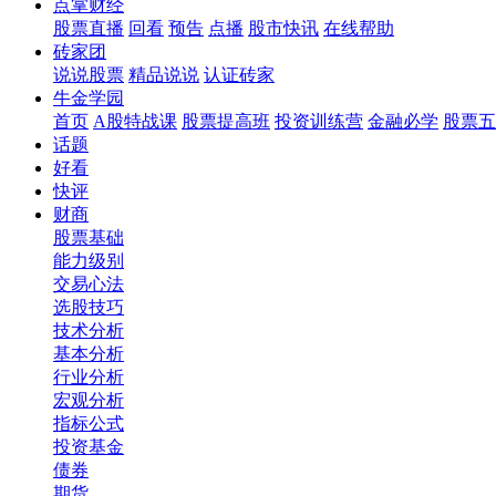
点掌财经
股票直播
回看
预告
点播
股市快讯
在线帮助
砖家团
说说股票
精品说说
认证砖家
牛金学园
首页
A股特战课
股票提高班
投资训练营
金融必学
股票五
话题
好看
快评
财商
股票基础
能力级别
交易心法
选股技巧
技术分析
基本分析
行业分析
宏观分析
指标公式
投资基金
债券
期货