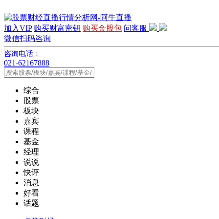
加入VIP
购买财富密钥
购买金股包
问客服
微信扫码咨询
咨询电话：
021-62167888
综合
股票
板块
嘉宾
课程
基金
经理
说说
快评
消息
好看
话题