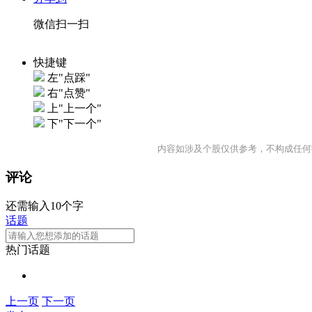
微信扫一扫
快捷键
左"点踩"
右"点赞"
上"上一个"
下"下一个"
内容如涉及个股仅供参考，不构成任何
评论
还需输入10个字
话题
热门话题
上一页
下一页