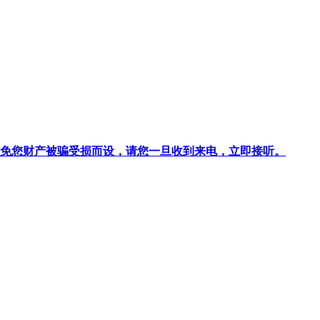
针对避免您财产被骗受损而设，请您一旦收到来电，立即接听。