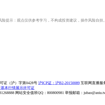
风险提示：观点仅供参考学习，不构成投资建议，操作风险自担
证（沪）字第0428号
沪ICP证：沪B2-20150089
互联网直播服务企
所基本行情展示许可证
268888
网站安全值班QQ：800800981
举报邮箱：
jubao@aniu.t