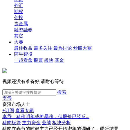
外汇
期权
创投
贵金属
融资融券
其它
大赛
最佳收益
最多关注
最热讨论
炒股大赛
阿牛智投
一起看盘
股票
板块
基金
视频还没有准备好,请耐心等待
搜索
李岱
资深市场人士
+订阅
查看专辑
李岱：猪价明年或将暴涨，但股价已经反...
猪肉板块
主力资金
业绩
板块分析
猪肉在春节的时候主力已经开始密集的调研了，调研结果