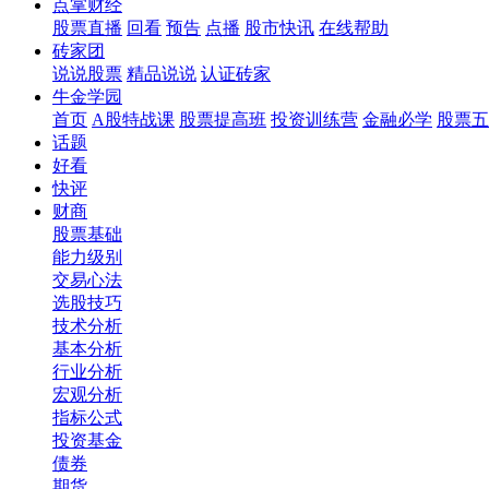
点掌财经
股票直播
回看
预告
点播
股市快讯
在线帮助
砖家团
说说股票
精品说说
认证砖家
牛金学园
首页
A股特战课
股票提高班
投资训练营
金融必学
股票五
话题
好看
快评
财商
股票基础
能力级别
交易心法
选股技巧
技术分析
基本分析
行业分析
宏观分析
指标公式
投资基金
债券
期货