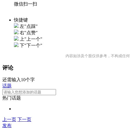
微信扫一扫
快捷键
左"点踩"
右"点赞"
上"上一个"
下"下一个"
内容如涉及个股仅供参考，不构成任何
评论
还需输入10个字
话题
热门话题
上一页
下一页
发布