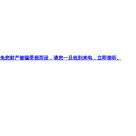
针对避免您财产被骗受损而设，请您一旦收到来电，立即接听。