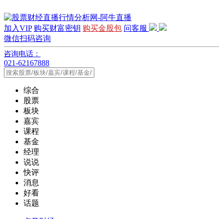
加入VIP
购买财富密钥
购买金股包
问客服
微信扫码咨询
咨询电话：
021-62167888
综合
股票
板块
嘉宾
课程
基金
经理
说说
快评
消息
好看
话题