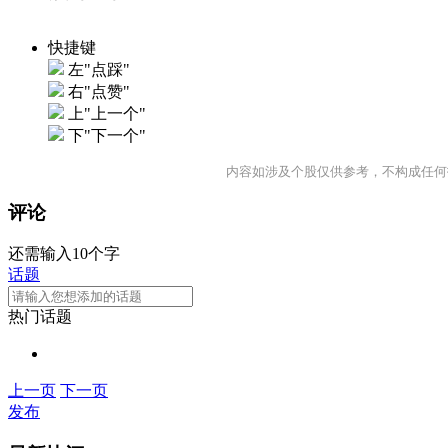
快捷键
左"点踩"
右"点赞"
上"上一个"
下"下一个"
内容如涉及个股仅供参考，不构成任何
评论
还需输入10个字
话题
热门话题
上一页
下一页
发布