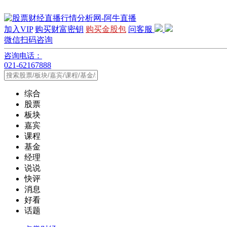
加入VIP
购买财富密钥
购买金股包
问客服
微信扫码咨询
咨询电话：
021-62167888
综合
股票
板块
嘉宾
课程
基金
经理
说说
快评
消息
好看
话题