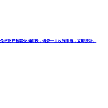
针对避免您财产被骗受损而设，请您一旦收到来电，立即接听。