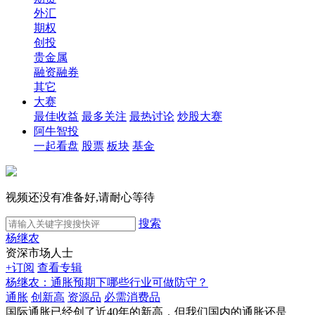
外汇
期权
创投
贵金属
融资融券
其它
大赛
最佳收益
最多关注
最热讨论
炒股大赛
阿牛智投
一起看盘
股票
板块
基金
视频还没有准备好,请耐心等待
搜索
杨继农
资深市场人士
+订阅
查看专辑
杨继农：通胀预期下哪些行业可做防守？
通胀
创新高
资源品
必需消费品
国际通胀已经创了近40年的新高，但我们国内的通胀还是