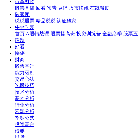
点掌财经
股票直播
回看
预告
点播
股市快讯
在线帮助
砖家团
说说股票
精品说说
认证砖家
牛金学园
首页
A股特战课
股票提高班
投资训练营
金融必学
股票五
话题
好看
快评
财商
股票基础
能力级别
交易心法
选股技巧
技术分析
基本分析
行业分析
宏观分析
指标公式
投资基金
债券
期货