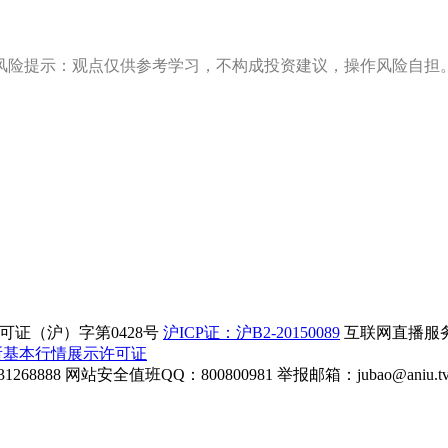
风险提示：观点仅供参考学习，不构成投资建议，操作风险自担
证（沪）字第0428号
沪ICP证：沪B2-20150089
互联网直播服务企
所基本行情展示许可证
268888
网站安全值班QQ：800800981
举报邮箱：
jubao@aniu.t