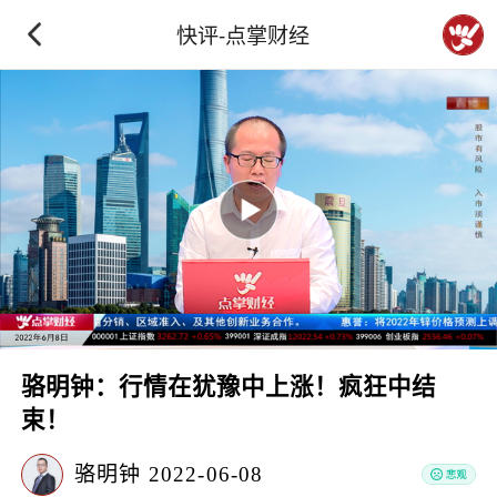
快评-点掌财经
骆明钟：行情在犹豫中上涨！疯狂中结
束！
骆明钟
2022-06-08