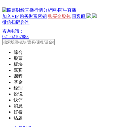
加入VIP
购买财富密钥
购买金股包
问客服
微信扫码咨询
咨询电话：
021-62167888
综合
股票
板块
嘉宾
课程
基金
经理
说说
快评
消息
好看
话题