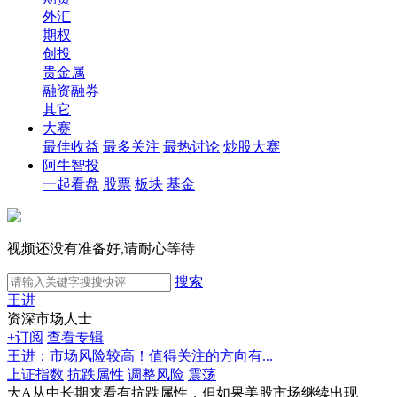
外汇
期权
创投
贵金属
融资融券
其它
大赛
最佳收益
最多关注
最热讨论
炒股大赛
阿牛智投
一起看盘
股票
板块
基金
视频还没有准备好,请耐心等待
搜索
王进
资深市场人士
+订阅
查看专辑
王进：市场风险较高！值得关注的方向有...
上证指数
抗跌属性
调整风险
震荡
大A从中长期来看有抗跌属性，但如果美股市场继续出现