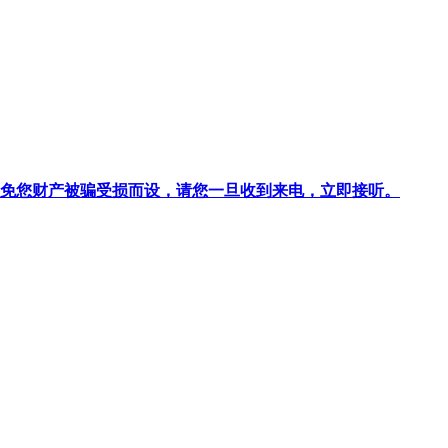
针对避免您财产被骗受损而设，请您一旦收到来电，立即接听。