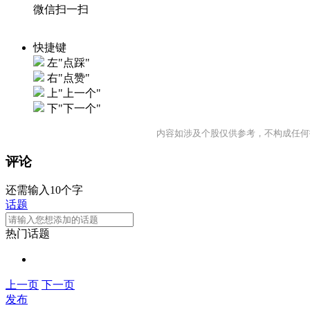
微信扫一扫
快捷键
左"点踩"
右"点赞"
上"上一个"
下"下一个"
内容如涉及个股仅供参考，不构成任何
评论
还需输入10个字
话题
热门话题
上一页
下一页
发布