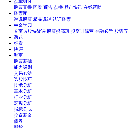
点掌财经
股票直播
回看
预告
点播
股市快讯
在线帮助
砖家团
说说股票
精品说说
认证砖家
牛金学园
首页
A股特战课
股票提高班
投资训练营
金融必学
股票五
话题
好看
快评
财商
股票基础
能力级别
交易心法
选股技巧
技术分析
基本分析
行业分析
宏观分析
指标公式
投资基金
债券
期货