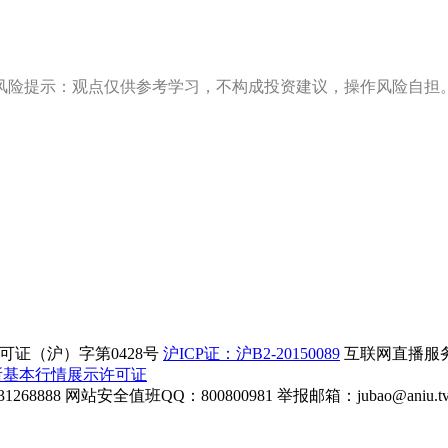
风险提示：观点仅供参考学习，不构成投资建议，操作风险自担
证（沪）字第0428号
沪ICP证：沪B2-20150089
互联网直播服务企
所基本行情展示许可证
268888
网站安全值班QQ：800800981
举报邮箱：
jubao@aniu.t