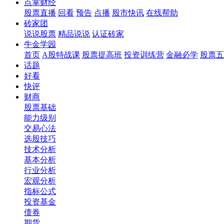
点掌财经
股票直播
回看
预告
点播
股市快讯
在线帮助
砖家团
说说股票
精品说说
认证砖家
牛金学园
首页
A股特战课
股票提高班
投资训练营
金融必学
股票五
话题
好看
快评
财商
股票基础
能力级别
交易心法
选股技巧
技术分析
基本分析
行业分析
宏观分析
指标公式
投资基金
债券
期货