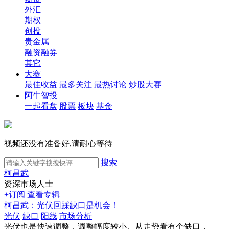
外汇
期权
创投
贵金属
融资融券
其它
大赛
最佳收益
最多关注
最热讨论
炒股大赛
阿牛智投
一起看盘
股票
板块
基金
视频还没有准备好,请耐心等待
搜索
柯昌武
资深市场人士
+订阅
查看专辑
柯昌武：光伏回踩缺口是机会！
光伏
缺口
阳线
市场分析
光伏也是快速调整，调整幅度较小。从走势看有个缺口，