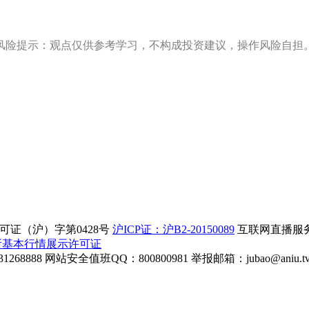
风险提示：观点仅供参考学习，不构成投资建议，操作风险自担
证（沪）字第0428号
沪ICP证：沪B2-20150089
互联网直播服务企
所基本行情展示许可证
268888
网站安全值班QQ：800800981
举报邮箱：
jubao@aniu.t