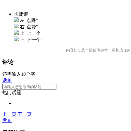
快捷键
左"点踩"
右"点赞"
上"上一个"
下"下一个"
内容如涉及个股仅供参考，不构成任何
评论
还需输入10个字
话题
热门话题
上一页
下一页
发布