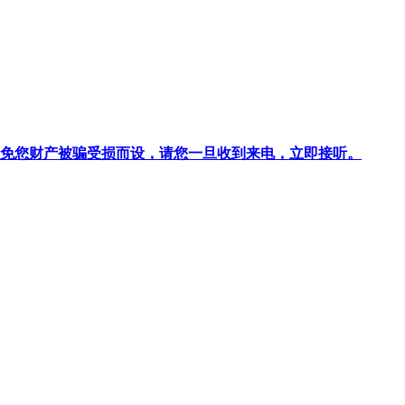
针对避免您财产被骗受损而设，请您一旦收到来电，立即接听。