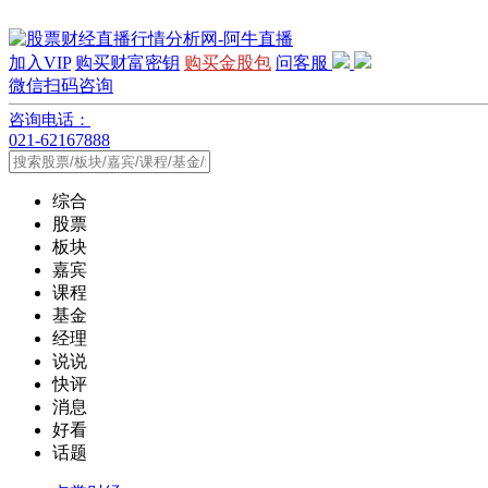
加入VIP
购买财富密钥
购买金股包
问客服
微信扫码咨询
咨询电话：
021-62167888
综合
股票
板块
嘉宾
课程
基金
经理
说说
快评
消息
好看
话题