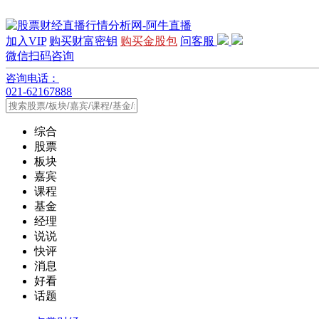
加入VIP
购买财富密钥
购买金股包
问客服
微信扫码咨询
咨询电话：
021-62167888
综合
股票
板块
嘉宾
课程
基金
经理
说说
快评
消息
好看
话题