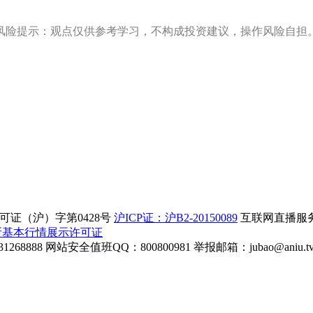
风险提示：观点仅供参考学习，不构成投资建议，操作风险自担
证（沪）字第0428号
沪ICP证：沪B2-20150089
互联网直播服务企
所基本行情展示许可证
268888
网站安全值班QQ：800800981
举报邮箱：
jubao@aniu.t