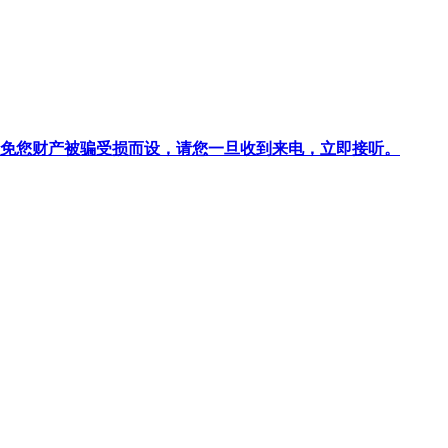
针对避免您财产被骗受损而设，请您一旦收到来电，立即接听。