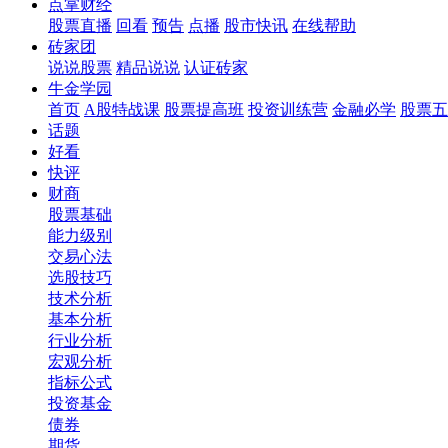
点掌财经
股票直播
回看
预告
点播
股市快讯
在线帮助
砖家团
说说股票
精品说说
认证砖家
牛金学园
首页
A股特战课
股票提高班
投资训练营
金融必学
股票五
话题
好看
快评
财商
股票基础
能力级别
交易心法
选股技巧
技术分析
基本分析
行业分析
宏观分析
指标公式
投资基金
债券
期货