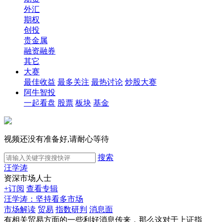
外汇
期权
创投
贵金属
融资融券
其它
大赛
最佳收益
最多关注
最热讨论
炒股大赛
阿牛智投
一起看盘
股票
板块
基金
视频还没有准备好,请耐心等待
搜索
汪学涛
资深市场人士
+订阅
查看专辑
汪学涛：坚持看多市场
市场解读
贸易
指数研判
消息面
有相关贸易方面的一些利好消息传来，那么这对于上证指