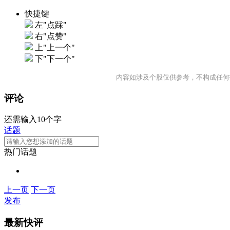
快捷键
左"点踩"
右"点赞"
上"上一个"
下"下一个"
内容如涉及个股仅供参考，不构成任何
评论
还需输入10个字
话题
热门话题
上一页
下一页
发布
最新快评