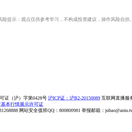
风险提示：观点仅供参考学习，不构成投资建议，操作风险自担
证（沪）字第0428号
沪ICP证：沪B2-20150089
互联网直播服务企
所基本行情展示许可证
268888
网站安全值班QQ：800800981
举报邮箱：
jubao@aniu.t