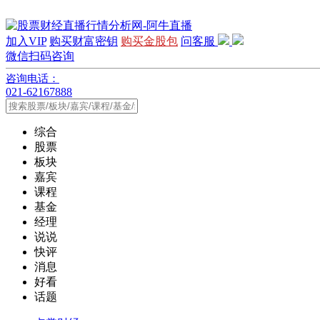
加入VIP
购买财富密钥
购买金股包
问客服
微信扫码咨询
咨询电话：
021-62167888
综合
股票
板块
嘉宾
课程
基金
经理
说说
快评
消息
好看
话题