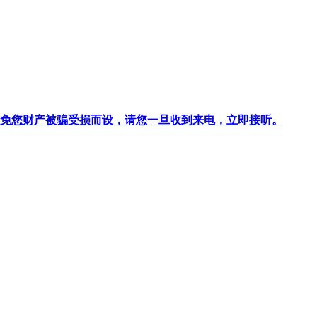
针对避免您财产被骗受损而设，请您一旦收到来电，立即接听。