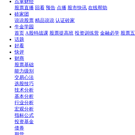
点掌财经
股票直播
回看
预告
点播
股市快讯
在线帮助
砖家团
说说股票
精品说说
认证砖家
牛金学园
首页
A股特战课
股票提高班
投资训练营
金融必学
股票五
话题
好看
快评
财商
股票基础
能力级别
交易心法
选股技巧
技术分析
基本分析
行业分析
宏观分析
指标公式
投资基金
债券
期货