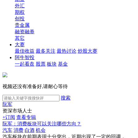
外汇
期权
创投
贵金属
融资融券
其它
大赛
最佳收益
最多关注
最热讨论
炒股大赛
阿牛智投
一起看盘
股票
板块
基金
视频还没有准备好,请耐心等待
搜索
阮军
资深市场人士
+订阅
查看专辑
阮军：消费板块可以关注哪些方向？
汽车
消费
白酒
机会
汽车板块在前期表现十分突出，近期出现了一定的回调，