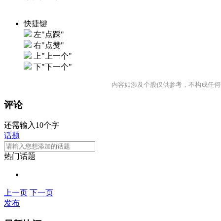
快捷键
左"点踩"
右"点赞"
上"上一个"
下"下一个"
内容如涉及个股仅供参考，不构成任何
评论
还需输入10个字
话题
热门话题
上一页
下一页
发布