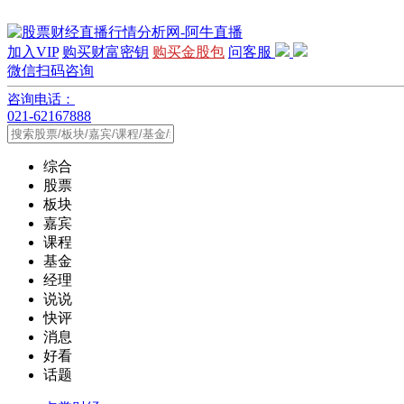
加入VIP
购买财富密钥
购买金股包
问客服
微信扫码咨询
咨询电话：
021-62167888
综合
股票
板块
嘉宾
课程
基金
经理
说说
快评
消息
好看
话题