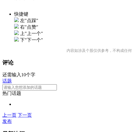
快捷键
左"点踩"
右"点赞"
上"上一个"
下"下一个"
内容如涉及个股仅供参考，不构成任何
评论
还需输入10个字
话题
热门话题
上一页
下一页
发布