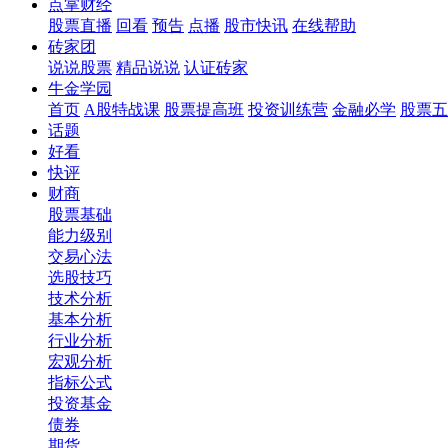
点掌财经
股票直播
回看
预告
点播
股市快讯
在线帮助
砖家团
说说股票
精品说说
认证砖家
牛金学园
首页
A股特战课
股票提高班
投资训练营
金融必学
股票五
话题
好看
快评
财商
股票基础
能力级别
交易心法
选股技巧
技术分析
基本分析
行业分析
宏观分析
指标公式
投资基金
债券
期货