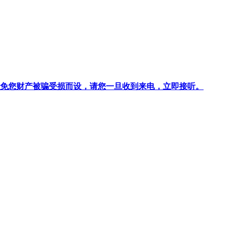
针对避免您财产被骗受损而设，请您一旦收到来电，立即接听。