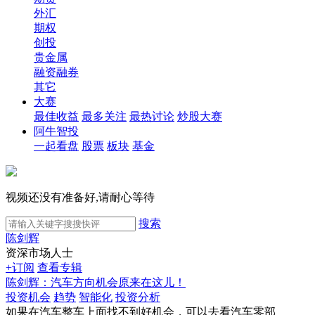
外汇
期权
创投
贵金属
融资融券
其它
大赛
最佳收益
最多关注
最热讨论
炒股大赛
阿牛智投
一起看盘
股票
板块
基金
视频还没有准备好,请耐心等待
搜索
陈剑辉
资深市场人士
+订阅
查看专辑
陈剑辉：汽车方向机会原来在这儿！
投资机会
趋势
智能化
投资分析
如果在汽车整车上面找不到好机会，可以去看汽车零部