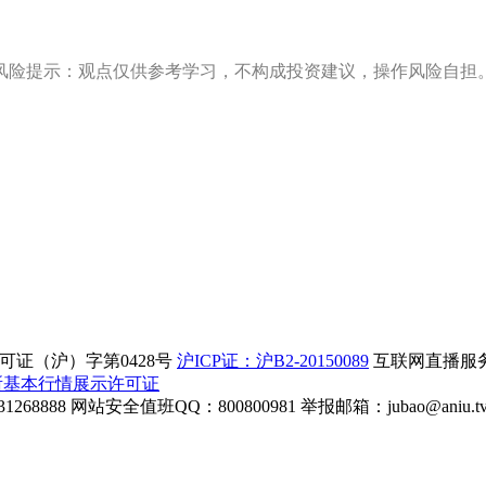
风险提示：观点仅供参考学习，不构成投资建议，操作风险自担
证（沪）字第0428号
沪ICP证：沪B2-20150089
互联网直播服务企
所基本行情展示许可证
268888
网站安全值班QQ：800800981
举报邮箱：
jubao@aniu.t