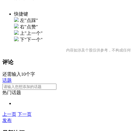
快捷键
左"点踩"
右"点赞"
上"上一个"
下"下一个"
内容如涉及个股仅供参考，不构成任何
评论
还需输入10个字
话题
热门话题
上一页
下一页
发布