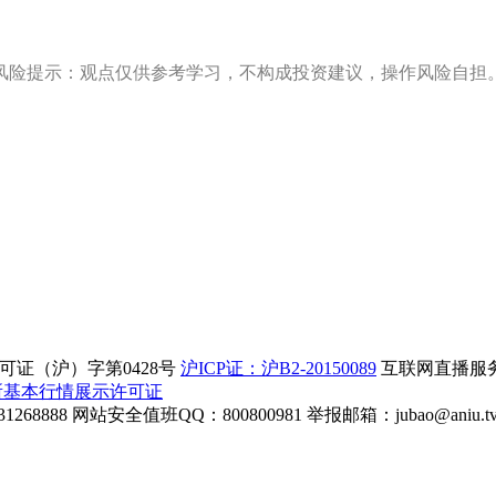
风险提示：观点仅供参考学习，不构成投资建议，操作风险自担
证（沪）字第0428号
沪ICP证：沪B2-20150089
互联网直播服务企
所基本行情展示许可证
268888
网站安全值班QQ：800800981
举报邮箱：
jubao@aniu.t