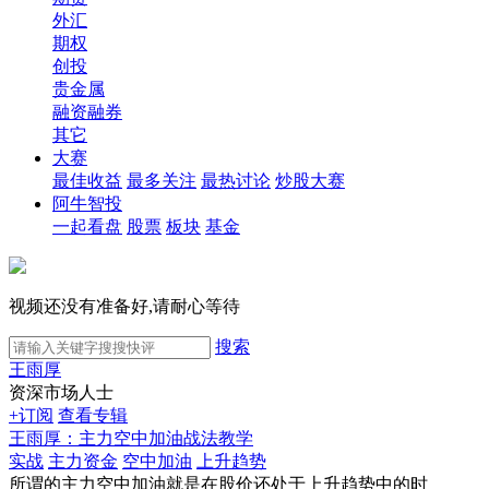
外汇
期权
创投
贵金属
融资融券
其它
大赛
最佳收益
最多关注
最热讨论
炒股大赛
阿牛智投
一起看盘
股票
板块
基金
视频还没有准备好,请耐心等待
搜索
王雨厚
资深市场人士
+订阅
查看专辑
王雨厚：主力空中加油战法教学
实战
主力资金
空中加油
上升趋势
所谓的主力空中加油就是在股价还处于上升趋势中的时