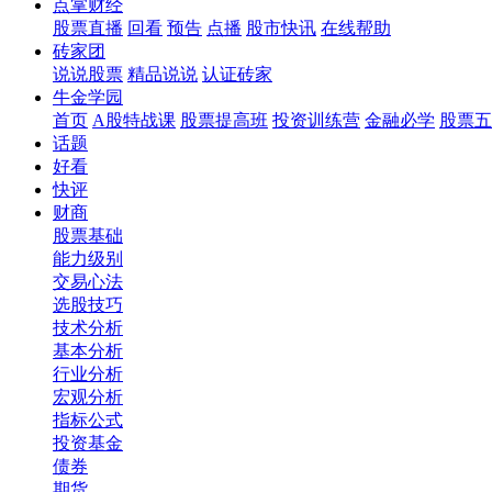
点掌财经
股票直播
回看
预告
点播
股市快讯
在线帮助
砖家团
说说股票
精品说说
认证砖家
牛金学园
首页
A股特战课
股票提高班
投资训练营
金融必学
股票五
话题
好看
快评
财商
股票基础
能力级别
交易心法
选股技巧
技术分析
基本分析
行业分析
宏观分析
指标公式
投资基金
债券
期货