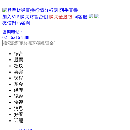
加入VIP
购买财富密钥
购买金股包
问客服
微信扫码咨询
咨询电话：
021-62167888
综合
股票
板块
嘉宾
课程
基金
经理
说说
快评
消息
好看
话题