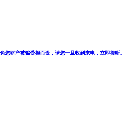
针对避免您财产被骗受损而设，请您一旦收到来电，立即接听。