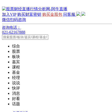
加入VIP
购买财富密钥
购买金股包
问客服
微信扫码咨询
咨询电话：
021-62167888
综合
股票
板块
嘉宾
课程
基金
经理
说说
快评
消息
好看
话题