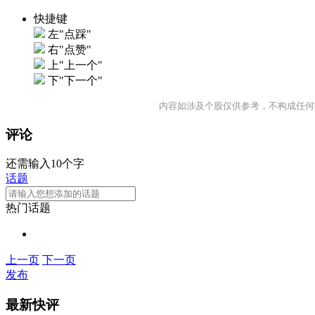
快捷键
左"点踩"
右"点赞"
上"上一个"
下"下一个"
内容如涉及个股仅供参考，不构成任何
评论
还需输入10个字
话题
热门话题
上一页
下一页
发布
最新快评