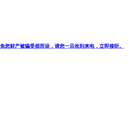
针对避免您财产被骗受损而设，请您一旦收到来电，立即接听。