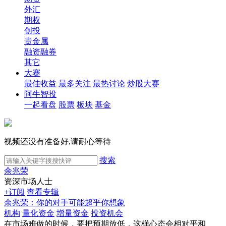
外汇
期权
创投
贵金属
融资融券
其它
大赛
最佳收益
最多关注
最热讨论
炒股大赛
阿牛智投
一起看盘
股票
板块
基金
视频还没有准备好,请耐心等待
搜索
余兆荣
资深市场人士
+订阅
查看专辑
余兆荣：你的对手可能超乎你想象
机构
量化资金
增量资金
投资机会
在市场难做的时候，要把预期放低，这样心态会相对平和