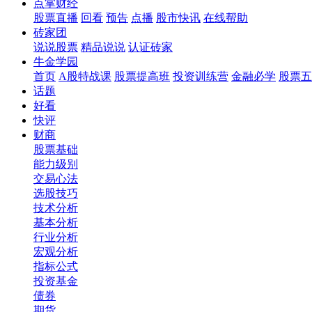
点掌财经
股票直播
回看
预告
点播
股市快讯
在线帮助
砖家团
说说股票
精品说说
认证砖家
牛金学园
首页
A股特战课
股票提高班
投资训练营
金融必学
股票五
话题
好看
快评
财商
股票基础
能力级别
交易心法
选股技巧
技术分析
基本分析
行业分析
宏观分析
指标公式
投资基金
债券
期货