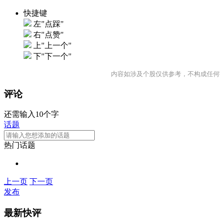
快捷键
左"点踩"
右"点赞"
上"上一个"
下"下一个"
内容如涉及个股仅供参考，不构成任何
评论
还需输入10个字
话题
热门话题
上一页
下一页
发布
最新快评