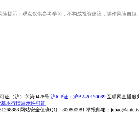
风险提示：观点仅供参考学习，不构成投资建议，操作风险自担
证（沪）字第0428号
沪ICP证：沪B2-20150089
互联网直播服务企
所基本行情展示许可证
268888
网站安全值班QQ：800800981
举报邮箱：
jubao@aniu.t