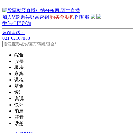
加入VIP
购买财富密钥
购买金股包
问客服
微信扫码咨询
咨询电话：
021-62167888
综合
股票
板块
嘉宾
课程
基金
经理
说说
快评
消息
好看
话题