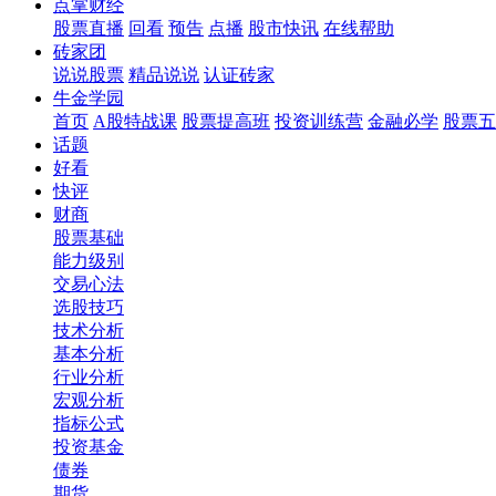
点掌财经
股票直播
回看
预告
点播
股市快讯
在线帮助
砖家团
说说股票
精品说说
认证砖家
牛金学园
首页
A股特战课
股票提高班
投资训练营
金融必学
股票五
话题
好看
快评
财商
股票基础
能力级别
交易心法
选股技巧
技术分析
基本分析
行业分析
宏观分析
指标公式
投资基金
债券
期货