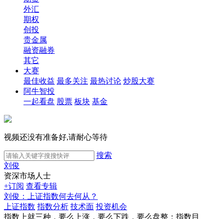
外汇
期权
创投
贵金属
融资融券
其它
大赛
最佳收益
最多关注
最热讨论
炒股大赛
阿牛智投
一起看盘
股票
板块
基金
视频还没有准备好,请耐心等待
搜索
刘俊
资深市场人士
+订阅
查看专辑
刘俊：上证指数何去何从？
上证指数
指数分析
技术面
投资机会
指数上就三种，要么上涨，要么下跌，要么盘整；指数目