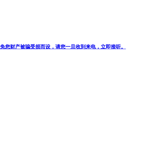
针对避免您财产被骗受损而设，请您一旦收到来电，立即接听。