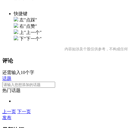
快捷键
左"点踩"
右"点赞"
上"上一个"
下"下一个"
内容如涉及个股仅供参考，不构成任何
评论
还需输入10个字
话题
热门话题
上一页
下一页
发布