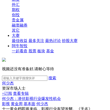
外汇
期权
创投
贵金属
融资融券
其它
大赛
最佳收益
最多关注
最热讨论
炒股大赛
阿牛智投
一起看盘
股票
板块
基金
视频还没有准备好,请耐心等待
搜索
何少杰
资深市场人士
+订阅
查看专辑
何少杰：潜伏影视行业爆发性机会
影视
黄金周
基本面
何少杰
十一黄金档即将来临，影视行业有望发酵。《无名》、