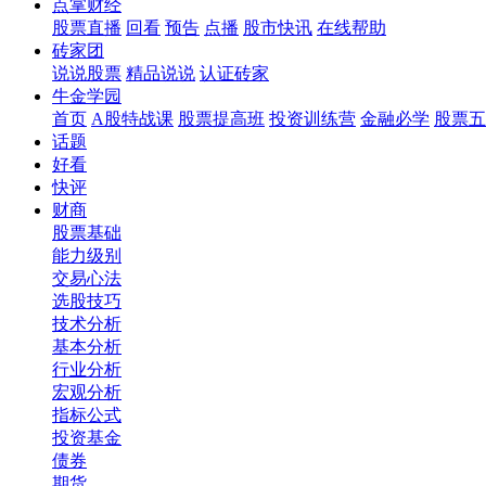
点掌财经
股票直播
回看
预告
点播
股市快讯
在线帮助
砖家团
说说股票
精品说说
认证砖家
牛金学园
首页
A股特战课
股票提高班
投资训练营
金融必学
股票五
话题
好看
快评
财商
股票基础
能力级别
交易心法
选股技巧
技术分析
基本分析
行业分析
宏观分析
指标公式
投资基金
债券
期货