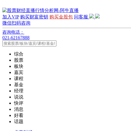
加入VIP
购买财富密钥
购买金股包
问客服
微信扫码咨询
咨询电话：
021-62167888
综合
股票
板块
嘉宾
课程
基金
经理
说说
快评
消息
好看
话题