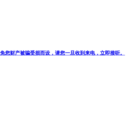
针对避免您财产被骗受损而设，请您一旦收到来电，立即接听。