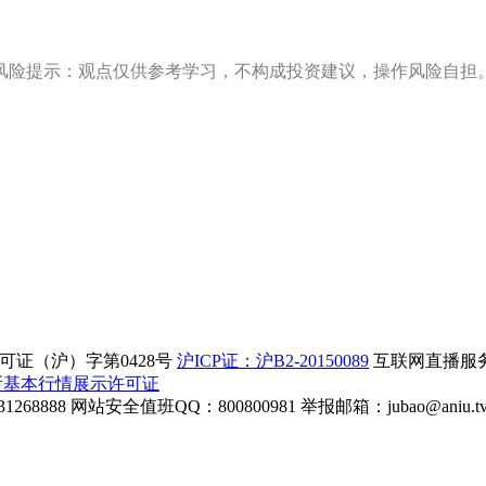
风险提示：观点仅供参考学习，不构成投资建议，操作风险自担
证（沪）字第0428号
沪ICP证：沪B2-20150089
互联网直播服务企
所基本行情展示许可证
268888
网站安全值班QQ：800800981
举报邮箱：
jubao@aniu.t