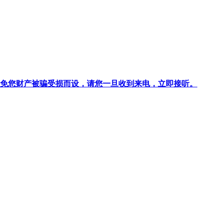
针对避免您财产被骗受损而设，请您一旦收到来电，立即接听。