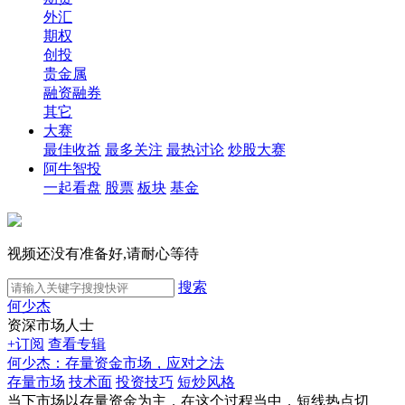
外汇
期权
创投
贵金属
融资融券
其它
大赛
最佳收益
最多关注
最热讨论
炒股大赛
阿牛智投
一起看盘
股票
板块
基金
视频还没有准备好,请耐心等待
搜索
何少杰
资深市场人士
+订阅
查看专辑
何少杰：存量资金市场，应对之法
存量市场
技术面
投资技巧
短炒风格
当下市场以存量资金为主，在这个过程当中，短线热点切