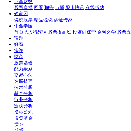
点掌财经
股票直播
回看
预告
点播
股市快讯
在线帮助
砖家团
说说股票
精品说说
认证砖家
牛金学园
首页
A股特战课
股票提高班
投资训练营
金融必学
股票五
话题
好看
快评
财商
股票基础
能力级别
交易心法
选股技巧
技术分析
基本分析
行业分析
宏观分析
指标公式
投资基金
债券
期货