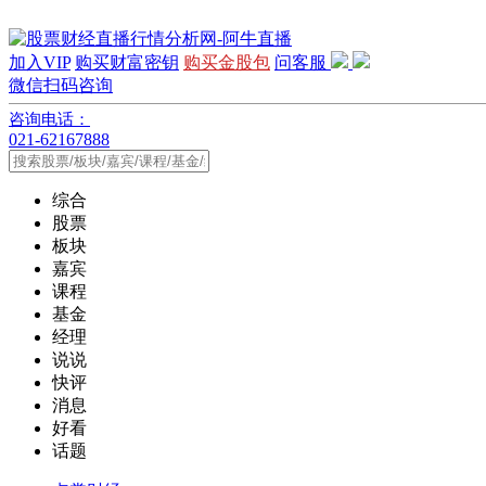
加入VIP
购买财富密钥
购买金股包
问客服
微信扫码咨询
咨询电话：
021-62167888
综合
股票
板块
嘉宾
课程
基金
经理
说说
快评
消息
好看
话题