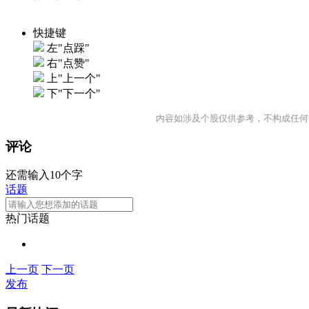
快捷键
左"点踩"
右"点赞"
上"上一个"
下"下一个"
内容如涉及个股仅供参考，不构成任何
评论
还需输入10个字
话题
热门话题
上一页
下一页
发布