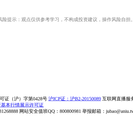
风险提示：观点仅供参考学习，不构成投资建议，操作风险自担
证（沪）字第0428号
沪ICP证：沪B2-20150089
互联网直播服务企
所基本行情展示许可证
268888
网站安全值班QQ：800800981
举报邮箱：
jubao@aniu.t