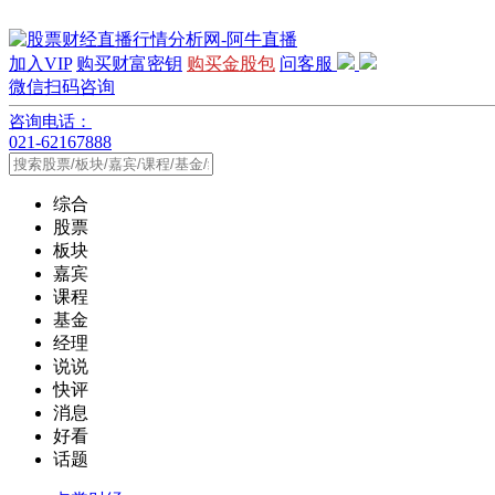
加入VIP
购买财富密钥
购买金股包
问客服
微信扫码咨询
咨询电话：
021-62167888
综合
股票
板块
嘉宾
课程
基金
经理
说说
快评
消息
好看
话题