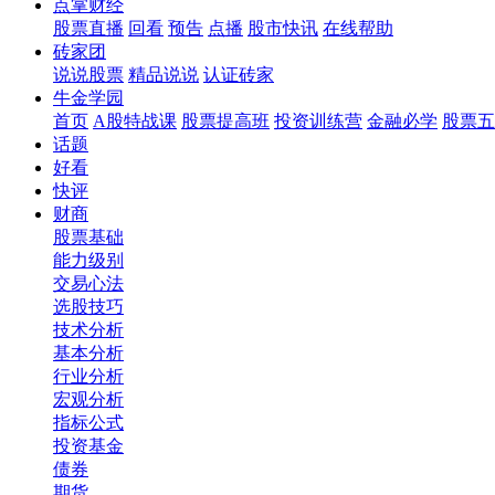
点掌财经
股票直播
回看
预告
点播
股市快讯
在线帮助
砖家团
说说股票
精品说说
认证砖家
牛金学园
首页
A股特战课
股票提高班
投资训练营
金融必学
股票五
话题
好看
快评
财商
股票基础
能力级别
交易心法
选股技巧
技术分析
基本分析
行业分析
宏观分析
指标公式
投资基金
债券
期货