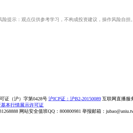
风险提示：观点仅供参考学习，不构成投资建议，操作风险自担
证（沪）字第0428号
沪ICP证：沪B2-20150089
互联网直播服务企
所基本行情展示许可证
268888
网站安全值班QQ：800800981
举报邮箱：
jubao@aniu.t