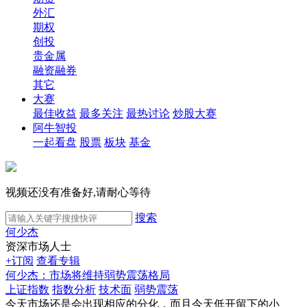
外汇
期权
创投
贵金属
融资融券
其它
大赛
最佳收益
最多关注
最热讨论
炒股大赛
阿牛智投
一起看盘
股票
板块
基金
视频还没有准备好,请耐心等待
搜索
何少杰
资深市场人士
+订阅
查看专辑
何少杰：市场将维持弱势震荡格局
上证指数
指数分析
技术面
弱势震荡
今天市场还是会出现相应的分化，而且今天低开留下的小