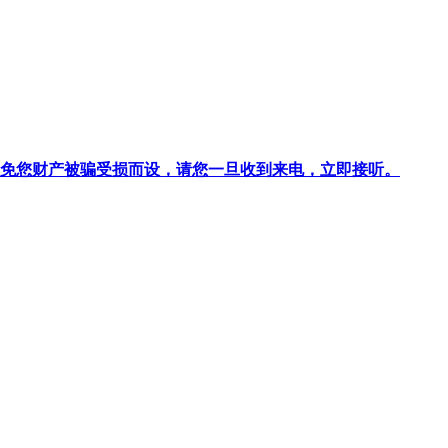
针对避免您财产被骗受损而设，请您一旦收到来电，立即接听。