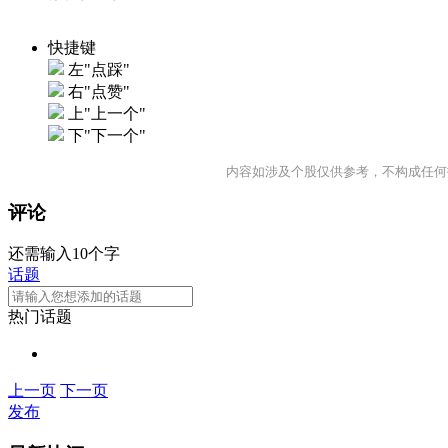
快捷键
左"点踩"
右"点赞"
上"上一个"
下"下一个"
内容如涉及个股仅供参考，不构成任何
评论
还需输入10个字
话题
热门话题
上一页
下一页
发布