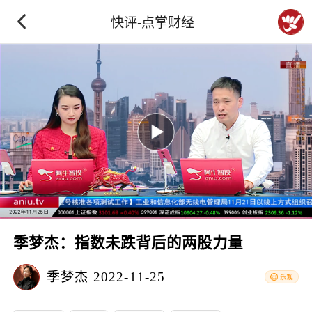
快评-点掌财经
季梦杰：指数未跌背后的两股力量
季梦杰
2022-11-25