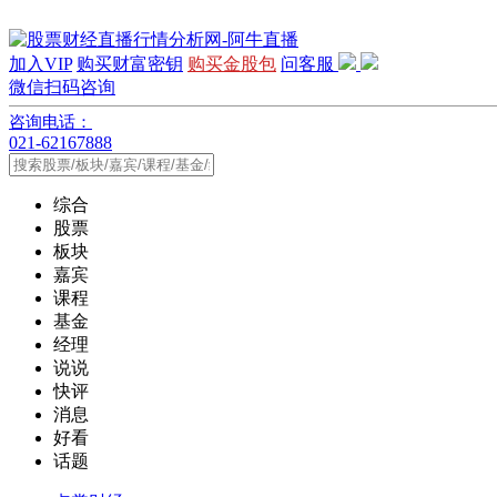
加入VIP
购买财富密钥
购买金股包
问客服
微信扫码咨询
咨询电话：
021-62167888
综合
股票
板块
嘉宾
课程
基金
经理
说说
快评
消息
好看
话题