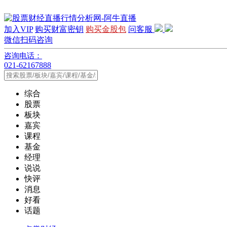
加入VIP
购买财富密钥
购买金股包
问客服
微信扫码咨询
咨询电话：
021-62167888
综合
股票
板块
嘉宾
课程
基金
经理
说说
快评
消息
好看
话题