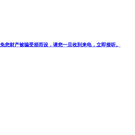
针对避免您财产被骗受损而设，请您一旦收到来电，立即接听。