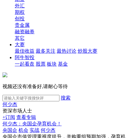
外汇
期权
创投
贵金属
融资融券
其它
大赛
最佳收益
最多关注
最热讨论
炒股大赛
阿牛智投
一起看盘
股票
板块
基金
视频还没有准备好,请耐心等待
搜索
何少杰
资深市场人士
+订阅
查看专辑
何少杰：央国企孕育机会！
央国企
机会
实战
何少杰
央国企市值管理重视度提升，并购重组预期加强，孕育机