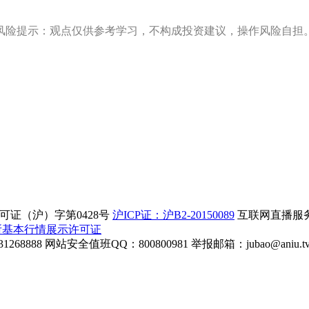
风险提示：观点仅供参考学习，不构成投资建议，操作风险自担
证（沪）字第0428号
沪ICP证：沪B2-20150089
互联网直播服务企
所基本行情展示许可证
268888
网站安全值班QQ：800800981
举报邮箱：
jubao@aniu.t