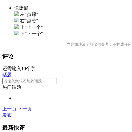
快捷键
左"点踩"
右"点赞"
上"上一个"
下"下一个"
内容如涉及个股仅供参考，不构成任何
评论
还需输入10个字
话题
热门话题
上一页
下一页
发布
最新快评