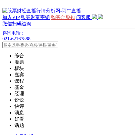
加入VIP
购买财富密钥
购买金股包
问客服
微信扫码咨询
咨询电话：
021-62167888
综合
股票
板块
嘉宾
课程
基金
经理
说说
快评
消息
好看
话题