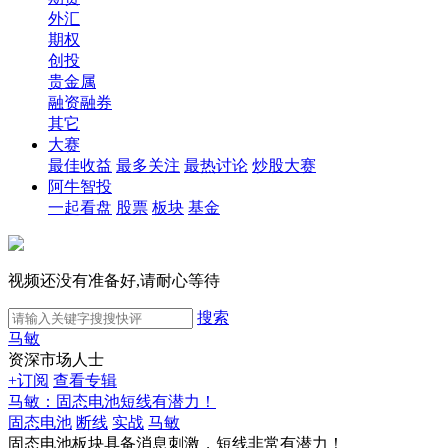
外汇
期权
创投
贵金属
融资融券
其它
大赛
最佳收益
最多关注
最热讨论
炒股大赛
阿牛智投
一起看盘
股票
板块
基金
视频还没有准备好,请耐心等待
搜索
马敏
资深市场人士
+订阅
查看专辑
马敏：固态电池短线有潜力！
固态电池
断线
实战
马敏
固态电池板块具备消息刺激，短线非常有潜力！