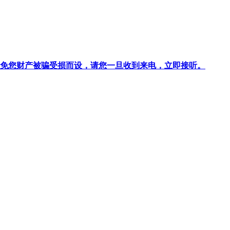
针对避免您财产被骗受损而设，请您一旦收到来电，立即接听。