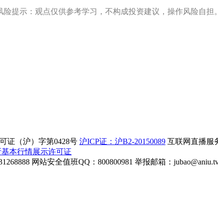
风险提示：观点仅供参考学习，不构成投资建议，操作风险自担
证（沪）字第0428号
沪ICP证：沪B2-20150089
互联网直播服务企
所基本行情展示许可证
268888
网站安全值班QQ：800800981
举报邮箱：
jubao@aniu.t