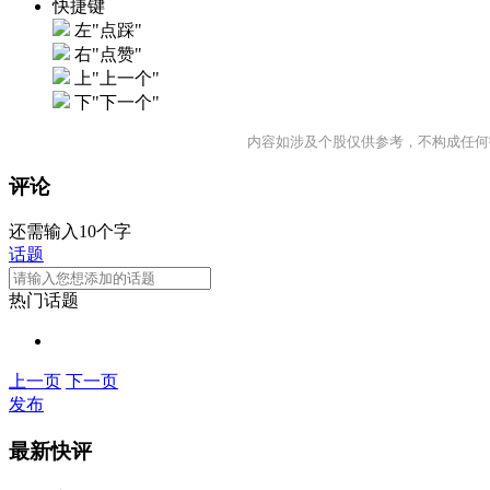
快捷键
左"点踩"
右"点赞"
上"上一个"
下"下一个"
内容如涉及个股仅供参考，不构成任何
评论
还需输入10个字
话题
热门话题
上一页
下一页
发布
最新快评