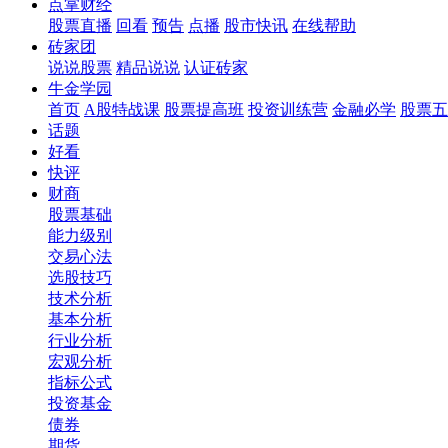
点掌财经
股票直播
回看
预告
点播
股市快讯
在线帮助
砖家团
说说股票
精品说说
认证砖家
牛金学园
首页
A股特战课
股票提高班
投资训练营
金融必学
股票五
话题
好看
快评
财商
股票基础
能力级别
交易心法
选股技巧
技术分析
基本分析
行业分析
宏观分析
指标公式
投资基金
债券
期货