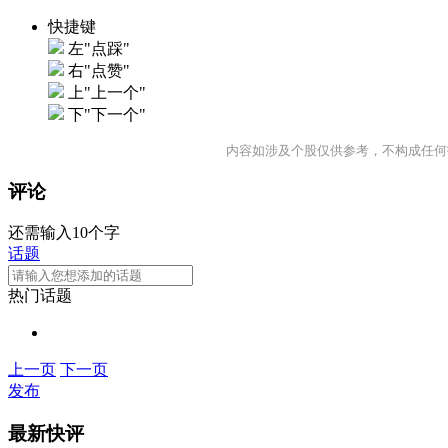
快捷键
左"点踩"
右"点赞"
上"上一个"
下"下一个"
内容如涉及个股仅供参考，不构成任何
评论
还需输入10个字
话题
热门话题
上一页
下一页
发布
最新快评