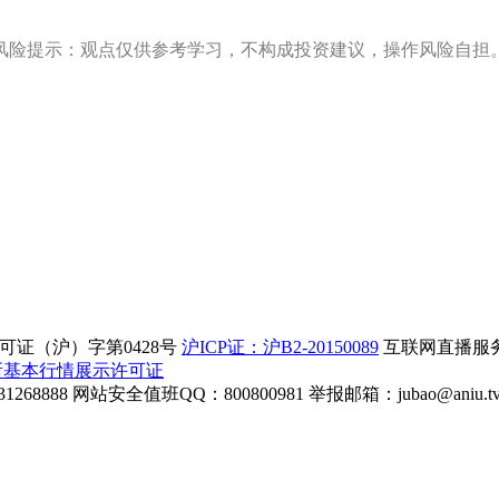
风险提示：观点仅供参考学习，不构成投资建议，操作风险自担
证（沪）字第0428号
沪ICP证：沪B2-20150089
互联网直播服务企
所基本行情展示许可证
268888
网站安全值班QQ：800800981
举报邮箱：
jubao@aniu.t