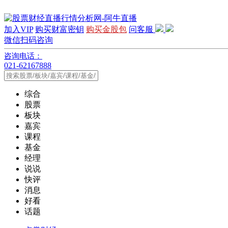
加入VIP
购买财富密钥
购买金股包
问客服
微信扫码咨询
咨询电话：
021-62167888
综合
股票
板块
嘉宾
课程
基金
经理
说说
快评
消息
好看
话题