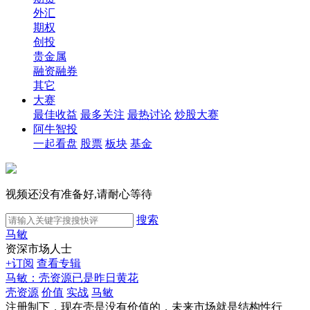
外汇
期权
创投
贵金属
融资融券
其它
大赛
最佳收益
最多关注
最热讨论
炒股大赛
阿牛智投
一起看盘
股票
板块
基金
视频还没有准备好,请耐心等待
搜索
马敏
资深市场人士
+订阅
查看专辑
马敏：壳资源已是昨日黄花
壳资源
价值
实战
马敏
注册制下，现在壳是没有价值的，未来市场就是结构性行