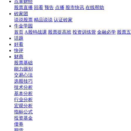
点掌财经
股票直播
回看
预告
点播
股市快讯
在线帮助
砖家团
说说股票
精品说说
认证砖家
牛金学园
首页
A股特战课
股票提高班
投资训练营
金融必学
股票五
话题
好看
快评
财商
股票基础
能力级别
交易心法
选股技巧
技术分析
基本分析
行业分析
宏观分析
指标公式
投资基金
债券
期货