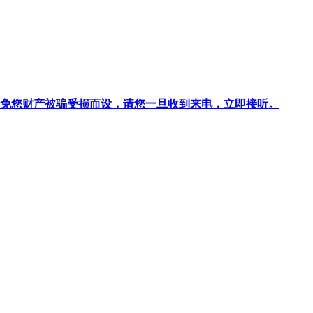
针对避免您财产被骗受损而设，请您一旦收到来电，立即接听。