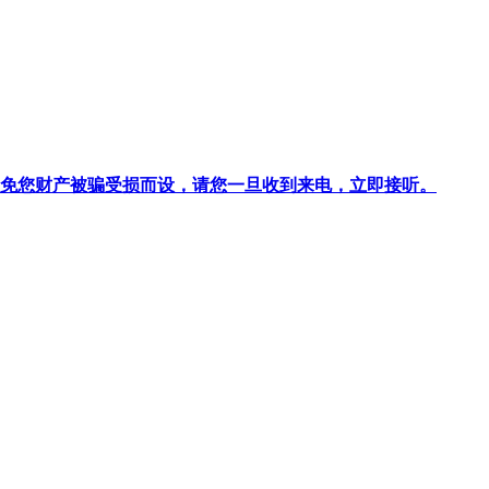
针对避免您财产被骗受损而设，请您一旦收到来电，立即接听。