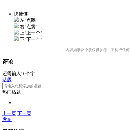
快捷键
左"点踩"
右"点赞"
上"上一个"
下"下一个"
内容如涉及个股仅供参考，不构成任何
评论
还需输入10个字
话题
热门话题
上一页
下一页
发布