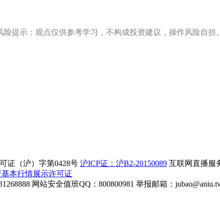
风险提示：观点仅供参考学习，不构成投资建议，操作风险自担
证（沪）字第0428号
沪ICP证：沪B2-20150089
互联网直播服务企
所基本行情展示许可证
268888
网站安全值班QQ：800800981
举报邮箱：
jubao@aniu.t