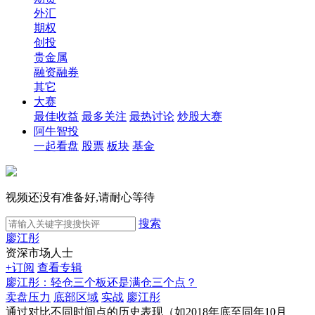
外汇
期权
创投
贵金属
融资融券
其它
大赛
最佳收益
最多关注
最热讨论
炒股大赛
阿牛智投
一起看盘
股票
板块
基金
视频还没有准备好,请耐心等待
搜索
廖江彤
资深市场人士
+订阅
查看专辑
廖江彤：轻仓三个板还是满仓三个点？
卖盘压力
底部区域
实战
廖江彤
通过对比不同时间点的历史表现（如2018年底至同年10月