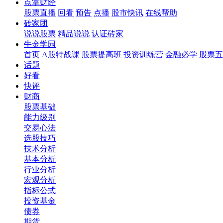
点掌财经
股票直播
回看
预告
点播
股市快讯
在线帮助
砖家团
说说股票
精品说说
认证砖家
牛金学园
首页
A股特战课
股票提高班
投资训练营
金融必学
股票五
话题
好看
快评
财商
股票基础
能力级别
交易心法
选股技巧
技术分析
基本分析
行业分析
宏观分析
指标公式
投资基金
债券
期货