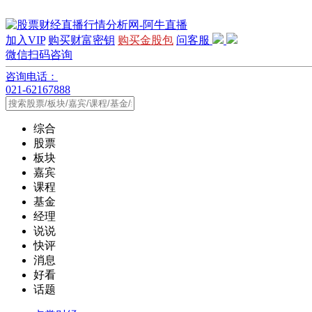
加入VIP
购买财富密钥
购买金股包
问客服
微信扫码咨询
咨询电话：
021-62167888
综合
股票
板块
嘉宾
课程
基金
经理
说说
快评
消息
好看
话题