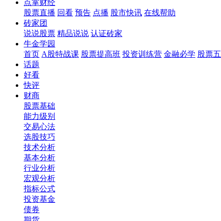
点掌财经
股票直播
回看
预告
点播
股市快讯
在线帮助
砖家团
说说股票
精品说说
认证砖家
牛金学园
首页
A股特战课
股票提高班
投资训练营
金融必学
股票五
话题
好看
快评
财商
股票基础
能力级别
交易心法
选股技巧
技术分析
基本分析
行业分析
宏观分析
指标公式
投资基金
债券
期货