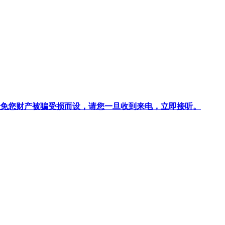
针对避免您财产被骗受损而设，请您一旦收到来电，立即接听。