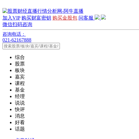
加入VIP
购买财富密钥
购买金股包
问客服
微信扫码咨询
咨询电话：
021-62167888
综合
股票
板块
嘉宾
课程
基金
经理
说说
快评
消息
好看
话题