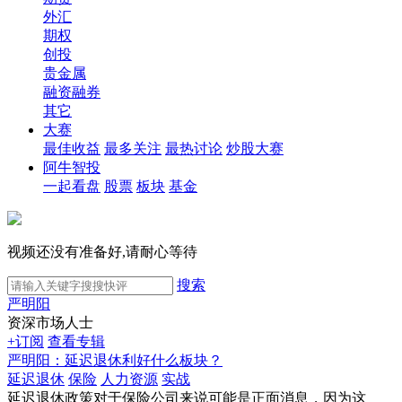
外汇
期权
创投
贵金属
融资融券
其它
大赛
最佳收益
最多关注
最热讨论
炒股大赛
阿牛智投
一起看盘
股票
板块
基金
视频还没有准备好,请耐心等待
搜索
严明阳
资深市场人士
+订阅
查看专辑
严明阳：延迟退休利好什么板块？
延迟退休
保险
人力资源
实战
延迟退休政策对于保险公司来说可能是正面消息，因为这