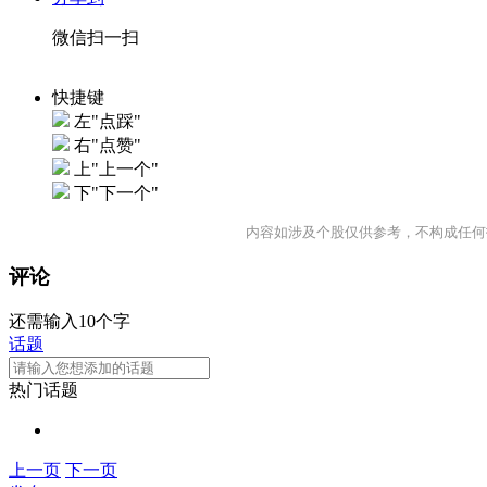
微信扫一扫
快捷键
左"点踩"
右"点赞"
上"上一个"
下"下一个"
内容如涉及个股仅供参考，不构成任何
评论
还需输入10个字
话题
热门话题
上一页
下一页