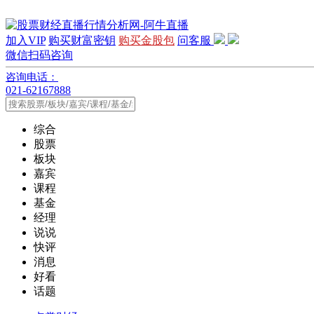
加入VIP
购买财富密钥
购买金股包
问客服
微信扫码咨询
咨询电话：
021-62167888
综合
股票
板块
嘉宾
课程
基金
经理
说说
快评
消息
好看
话题