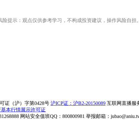
风险提示：观点仅供参考学习，不构成投资建议，操作风险自担
证（沪）字第0428号
沪ICP证：沪B2-20150089
互联网直播服务企
所基本行情展示许可证
268888
网站安全值班QQ：800800981
举报邮箱：
jubao@aniu.t