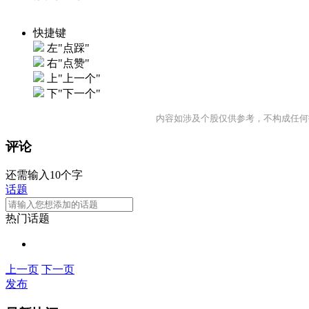
快捷键
左"点踩"
右"点赞"
上"上一个"
下"下一个"
内容如涉及个股仅供参考，不构成任何
评论
还需输入10个字
话题
热门话题
上一页
下一页
发布