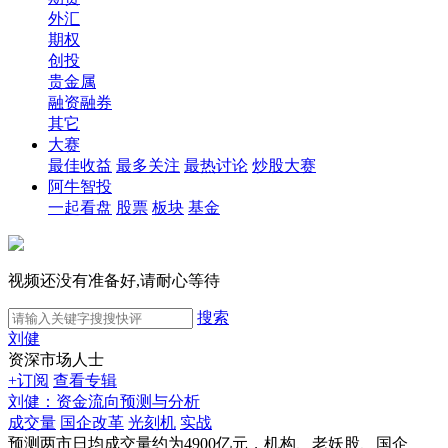
外汇
期权
创投
贵金属
融资融券
其它
大赛
最佳收益
最多关注
最热讨论
炒股大赛
阿牛智投
一起看盘
股票
板块
基金
视频还没有准备好,请耐心等待
搜索
刘健
资深市场人士
+订阅
查看专辑
刘健：资金流向预测与分析
成交量
国企改革
光刻机
实战
预测两市日均成交量约为4900亿元，机构、老妖股、国企