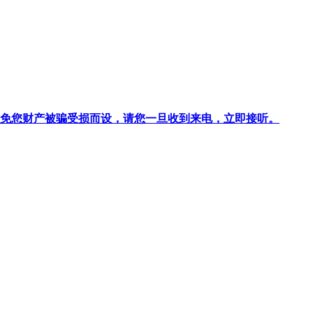
针对避免您财产被骗受损而设，请您一旦收到来电，立即接听。