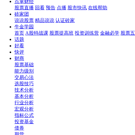
点掌财经
股票直播
回看
预告
点播
股市快讯
在线帮助
砖家团
说说股票
精品说说
认证砖家
牛金学园
首页
A股特战课
股票提高班
投资训练营
金融必学
股票五
话题
好看
快评
财商
股票基础
能力级别
交易心法
选股技巧
技术分析
基本分析
行业分析
宏观分析
指标公式
投资基金
债券
期货