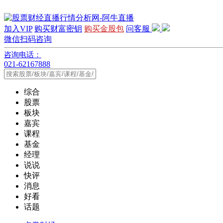
加入VIP
购买财富密钥
购买金股包
问客服
微信扫码咨询
咨询电话：
021-62167888
综合
股票
板块
嘉宾
课程
基金
经理
说说
快评
消息
好看
话题