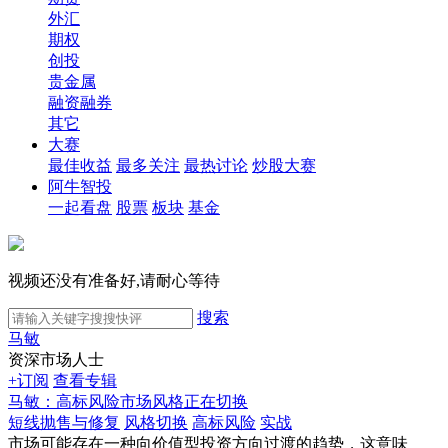
外汇
期权
创投
贵金属
融资融券
其它
大赛
最佳收益
最多关注
最热讨论
炒股大赛
阿牛智投
一起看盘
股票
板块
基金
视频还没有准备好,请耐心等待
搜索
马敏
资深市场人士
+订阅
查看专辑
马敏：高标风险市场风格正在切换
短线抛售与修复
风格切换
高标风险
实战
市场可能存在一种向价值型投资方向过渡的趋势，这意味