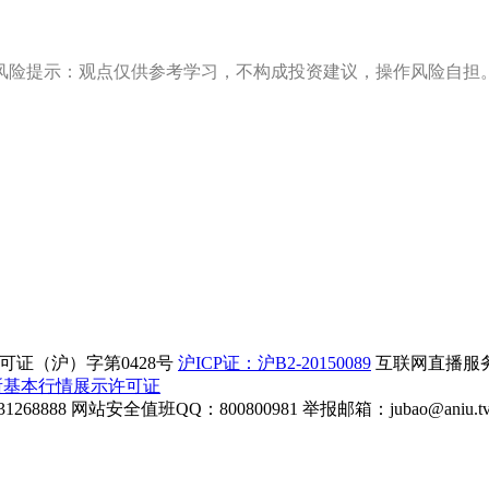
风险提示：观点仅供参考学习，不构成投资建议，操作风险自担
证（沪）字第0428号
沪ICP证：沪B2-20150089
互联网直播服务企
所基本行情展示许可证
268888
网站安全值班QQ：800800981
举报邮箱：
jubao@aniu.t