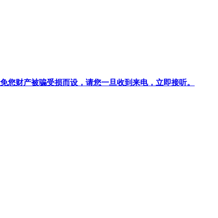
针对避免您财产被骗受损而设，请您一旦收到来电，立即接听。