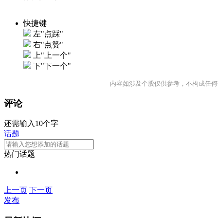
快捷键
左"点踩"
右"点赞"
上"上一个"
下"下一个"
内容如涉及个股仅供参考，不构成任何
评论
还需输入10个字
话题
热门话题
上一页
下一页
发布