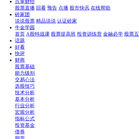
点掌财经
股票直播
回看
预告
点播
股市快讯
在线帮助
砖家团
说说股票
精品说说
认证砖家
牛金学园
首页
A股特战课
股票提高班
投资训练营
金融必学
股票五
话题
好看
快评
财商
股票基础
能力级别
交易心法
选股技巧
技术分析
基本分析
行业分析
宏观分析
指标公式
投资基金
债券
期货