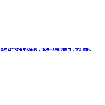
针对避免您财产被骗受损而设，请您一旦收到来电，立即接听。