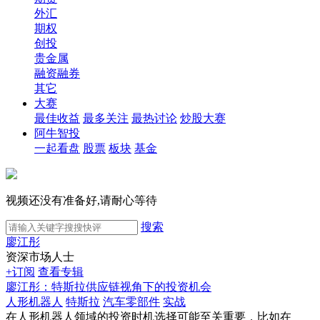
外汇
期权
创投
贵金属
融资融券
其它
大赛
最佳收益
最多关注
最热讨论
炒股大赛
阿牛智投
一起看盘
股票
板块
基金
视频还没有准备好,请耐心等待
搜索
廖江彤
资深市场人士
+订阅
查看专辑
廖江彤：特斯拉供应链视角下的投资机会
人形机器人
特斯拉
汽车零部件
实战
在人形机器人领域的投资时机选择可能至关重要，比如在