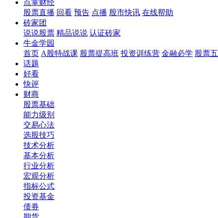
点掌财经
股票直播
回看
预告
点播
股市快讯
在线帮助
砖家团
说说股票
精品说说
认证砖家
牛金学园
首页
A股特战课
股票提高班
投资训练营
金融必学
股票五
话题
好看
快评
财商
股票基础
能力级别
交易心法
选股技巧
技术分析
基本分析
行业分析
宏观分析
指标公式
投资基金
债券
期货