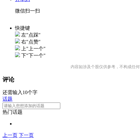
微信扫一扫
快捷键
左"点踩"
右"点赞"
上"上一个"
下"下一个"
内容如涉及个股仅供参考，不构成任何
评论
还需输入10个字
话题
热门话题
上一页
下一页