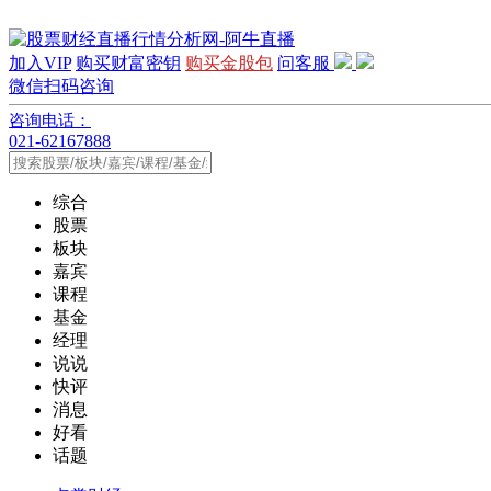
加入VIP
购买财富密钥
购买金股包
问客服
微信扫码咨询
咨询电话：
021-62167888
综合
股票
板块
嘉宾
课程
基金
经理
说说
快评
消息
好看
话题