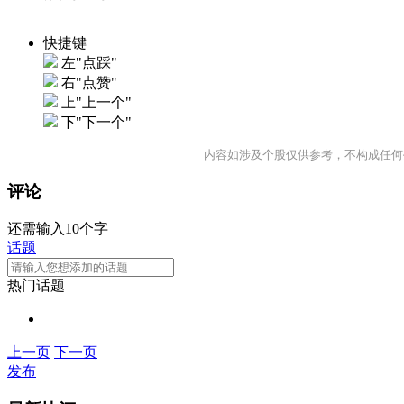
快捷键
左"点踩"
右"点赞"
上"上一个"
下"下一个"
内容如涉及个股仅供参考，不构成任何
评论
还需输入10个字
话题
热门话题
上一页
下一页
发布