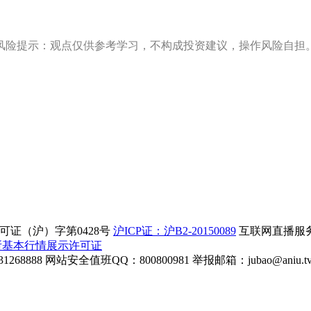
风险提示：观点仅供参考学习，不构成投资建议，操作风险自担
证（沪）字第0428号
沪ICP证：沪B2-20150089
互联网直播服务企
所基本行情展示许可证
268888
网站安全值班QQ：800800981
举报邮箱：
jubao@aniu.t