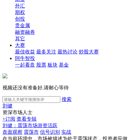
外汇
期权
创投
贵金属
融资融券
其它
大赛
最佳收益
最多关注
最热讨论
炒股大赛
阿牛智投
一起看盘
股票
板块
基金
视频还没有准备好,请耐心等待
搜索
刘健
资深市场人士
+订阅
查看专辑
刘健：震荡市场游资活跃
盘面观察
震荡市
信号识别
实战
在当前环境中，市场被描述为处于震荡状态，投资者应做