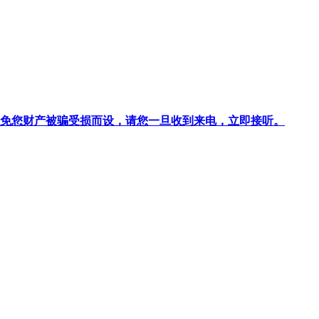
针对避免您财产被骗受损而设，请您一旦收到来电，立即接听。