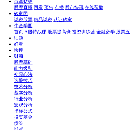
点掌财经
股票直播
回看
预告
点播
股市快讯
在线帮助
砖家团
说说股票
精品说说
认证砖家
牛金学园
首页
A股特战课
股票提高班
投资训练营
金融必学
股票五
话题
好看
快评
财商
股票基础
能力级别
交易心法
选股技巧
技术分析
基本分析
行业分析
宏观分析
指标公式
投资基金
债券
期货