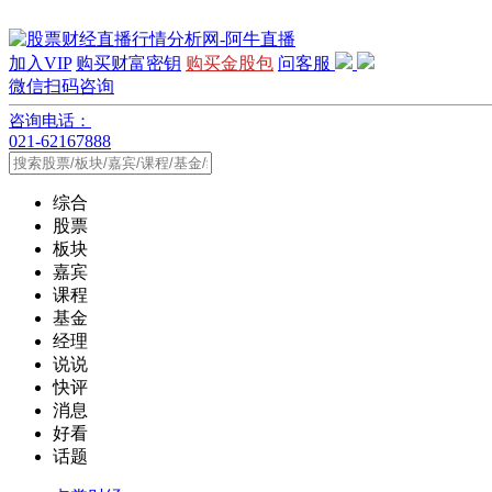
加入VIP
购买财富密钥
购买金股包
问客服
微信扫码咨询
咨询电话：
021-62167888
综合
股票
板块
嘉宾
课程
基金
经理
说说
快评
消息
好看
话题