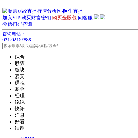
加入VIP
购买财富密钥
购买金股包
问客服
微信扫码咨询
咨询电话：
021-62167888
综合
股票
板块
嘉宾
课程
基金
经理
说说
快评
消息
好看
话题