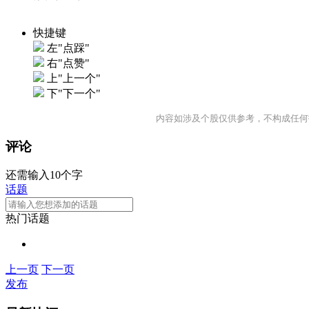
快捷键
左"点踩"
右"点赞"
上"上一个"
下"下一个"
内容如涉及个股仅供参考，不构成任何
评论
还需输入10个字
话题
热门话题
上一页
下一页
发布