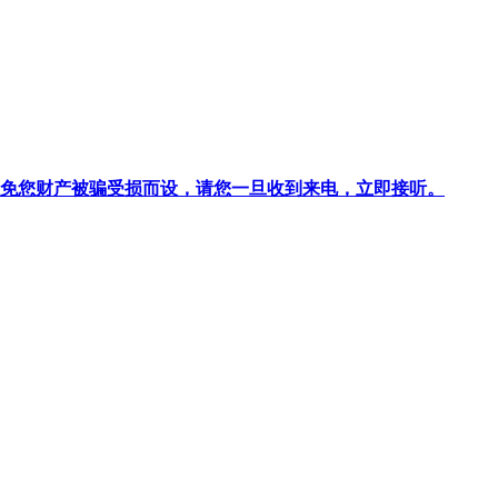
针对避免您财产被骗受损而设，请您一旦收到来电，立即接听。