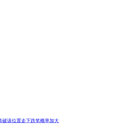
跌破该位置走下跌笔概率加大