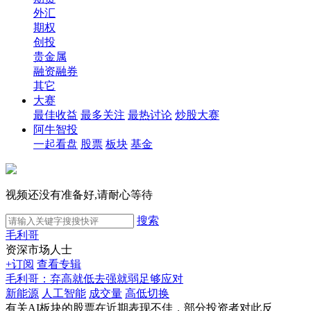
外汇
期权
创投
贵金属
融资融券
其它
大赛
最佳收益
最多关注
最热讨论
炒股大赛
阿牛智投
一起看盘
股票
板块
基金
视频还没有准备好,请耐心等待
搜索
毛利哥
资深市场人士
+订阅
查看专辑
毛利哥：弃高就低去强就弱足够应对
新能源
人工智能
成交量
高低切换
有关AI板块的股票在近期表现不佳，部分投资者对此反