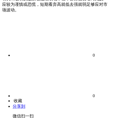
应较为谨慎或恐慌，短期看弃高就低去强就弱足够应对市
场波动。
0
0
收藏
分享到
微信扫一扫