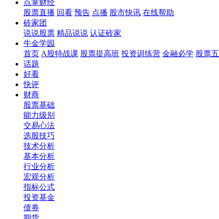
点掌财经
股票直播
回看
预告
点播
股市快讯
在线帮助
砖家团
说说股票
精品说说
认证砖家
牛金学园
首页
A股特战课
股票提高班
投资训练营
金融必学
股票五
话题
好看
快评
财商
股票基础
能力级别
交易心法
选股技巧
技术分析
基本分析
行业分析
宏观分析
指标公式
投资基金
债券
期货