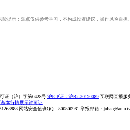
风险提示：观点仅供参考学习，不构成投资建议，操作风险自担
证（沪）字第0428号
沪ICP证：沪B2-20150089
互联网直播服务企
所基本行情展示许可证
268888
网站安全值班QQ：800800981
举报邮箱：
jubao@aniu.t