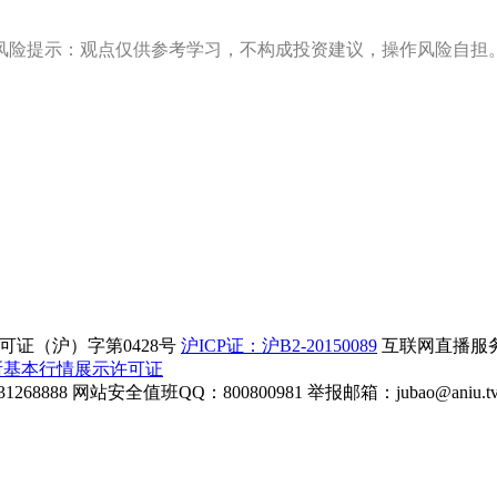
风险提示：观点仅供参考学习，不构成投资建议，操作风险自担
证（沪）字第0428号
沪ICP证：沪B2-20150089
互联网直播服务企
所基本行情展示许可证
268888
网站安全值班QQ：800800981
举报邮箱：
jubao@aniu.t