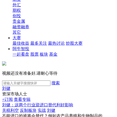
外汇
期权
创投
贵金属
融资融券
其它
大赛
最佳收益
最多关注
最热讨论
炒股大赛
阿牛智投
一起看盘
股票
板块
基金
视频还没有准备好,请耐心等待
搜索
刘健
资深市场人士
+订阅
查看专辑
刘健：这两个行业迎进口替代利好影响
关税利空
反制板块
实战
刘健
不能进口的谁将会替代？例如农产品养殖和生物制品的