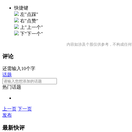
快捷键
左"点踩"
右"点赞"
上"上一个"
下"下一个"
内容如涉及个股仅供参考，不构成任何
评论
还需输入10个字
话题
热门话题
上一页
下一页
发布
最新快评