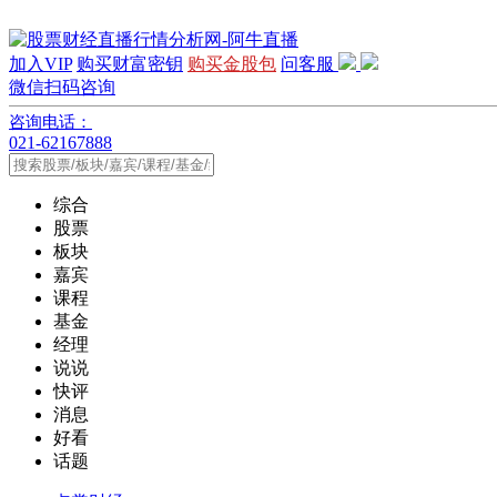
加入VIP
购买财富密钥
购买金股包
问客服
微信扫码咨询
咨询电话：
021-62167888
综合
股票
板块
嘉宾
课程
基金
经理
说说
快评
消息
好看
话题