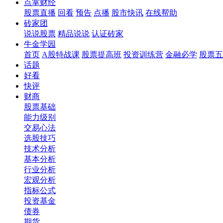
点掌财经
股票直播
回看
预告
点播
股市快讯
在线帮助
砖家团
说说股票
精品说说
认证砖家
牛金学园
首页
A股特战课
股票提高班
投资训练营
金融必学
股票五
话题
好看
快评
财商
股票基础
能力级别
交易心法
选股技巧
技术分析
基本分析
行业分析
宏观分析
指标公式
投资基金
债券
期货