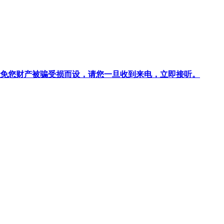
针对避免您财产被骗受损而设，请您一旦收到来电，立即接听。