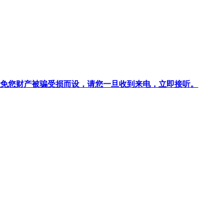
针对避免您财产被骗受损而设，请您一旦收到来电，立即接听。