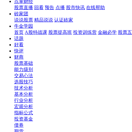
点掌财经
股票直播
回看
预告
点播
股市快讯
在线帮助
砖家团
说说股票
精品说说
认证砖家
牛金学园
首页
A股特战课
股票提高班
投资训练营
金融必学
股票五
话题
好看
快评
财商
股票基础
能力级别
交易心法
选股技巧
技术分析
基本分析
行业分析
宏观分析
指标公式
投资基金
债券
期货