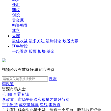
外汇
期权
创投
贵金属
融资融券
其它
大赛
最佳收益
最多关注
最热讨论
炒股大赛
阿牛智投
一起看盘
股票
板块
基金
视频还没有准备好,请耐心等待
搜索
李政道
资深市场人士
+订阅
查看专辑
李政道：市场平衡温和放量才是好节奏
主力出货
成交量解读
实战
李政道
主力有时候会先小量出货，制造一个平台，吸引抄底资金