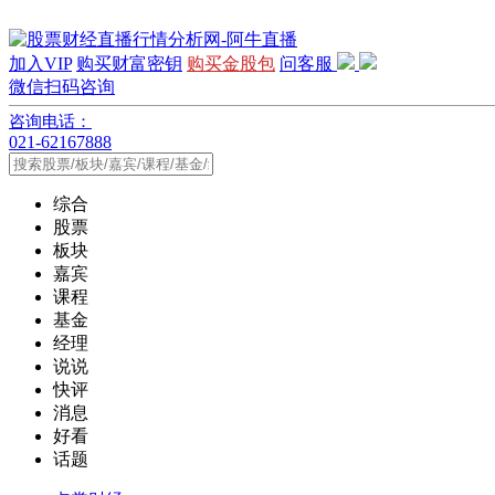
加入VIP
购买财富密钥
购买金股包
问客服
微信扫码咨询
咨询电话：
021-62167888
综合
股票
板块
嘉宾
课程
基金
经理
说说
快评
消息
好看
话题