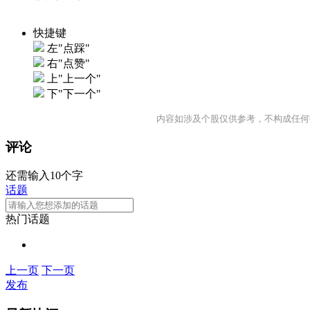
快捷键
左"点踩"
右"点赞"
上"上一个"
下"下一个"
内容如涉及个股仅供参考，不构成任何
评论
还需输入10个字
话题
热门话题
上一页
下一页
发布