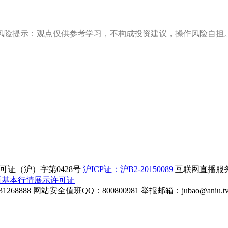
风险提示：观点仅供参考学习，不构成投资建议，操作风险自担
证（沪）字第0428号
沪ICP证：沪B2-20150089
互联网直播服务企
所基本行情展示许可证
268888
网站安全值班QQ：800800981
举报邮箱：
jubao@aniu.t