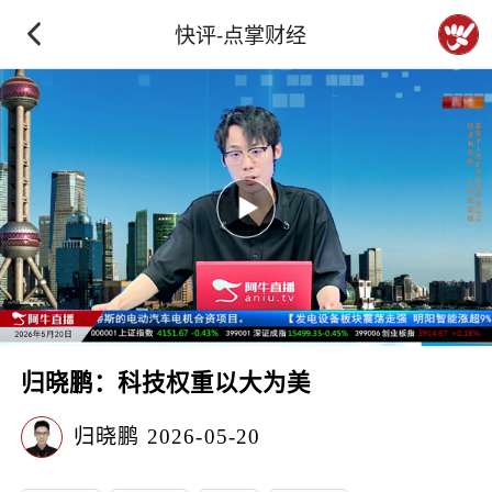
快评-点掌财经
归晓鹏：科技权重以大为美
归晓鹏
2026-05-20