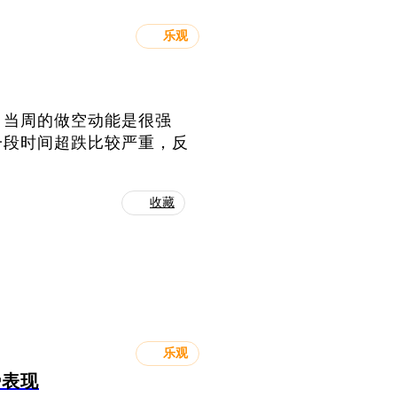
乐观
，当周的做空动能是很强
一段时间超跌比较严重，反
。
收藏
乐观
势表现