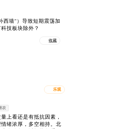
补西墙"）导致短期震荡加
何科技板块除外？
收藏
乐观
继农
交量上看还是有抵抗因素，
望情绪浓厚，多空相持。北