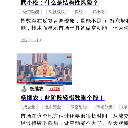
武小松：什么是结构性风险？
做空动能
科技板块
实战
武小松
指数存在反复背离现象，量能不足（"拆东墙
剧，技术面显示市场已具备做空动能，但为
2025/11/13
杨继农
+订阅
杨继农：此阶段轻指数重个股！
成交量
北向资金
做空动能
市场分析
杨
市场在这个地方估计还要磨很长时间，从成
经过持续下跌后，做空动能不大了。今天观