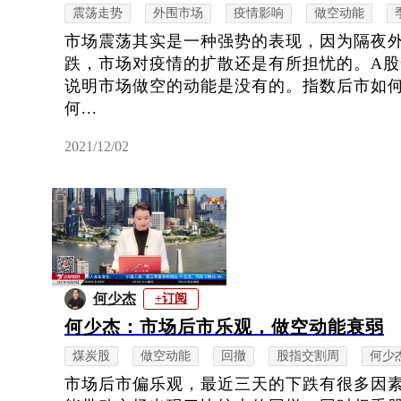
震荡走势
外围市场
疫情影响
做空动能
市场震荡其实是一种强势的表现，因为隔夜
跌，市场对疫情的扩散还是有所担忧的。A
说明市场做空的动能是没有的。指数后市如
何...
2021/12/02
何少杰
+订阅
何少杰：市场后市乐观，做空动能衰弱
煤炭股
做空动能
回撤
股指交割周
何少
市场后市偏乐观，最近三天的下跌有很多因