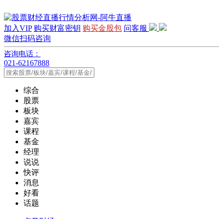
加入VIP
购买财富密钥
购买金股包
问客服
微信扫码咨询
咨询电话：
021-62167888
综合
股票
板块
嘉宾
课程
基金
经理
说说
快评
消息
好看
话题