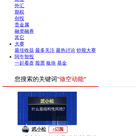
外汇
期权
创投
贵金属
融资融券
其它
大赛
最佳收益
最多关注
最热讨论
炒股大赛
阿牛智投
一起看盘
股票
板块
基金
您搜索的关键词"
做空动能
"
武小松
+订阅