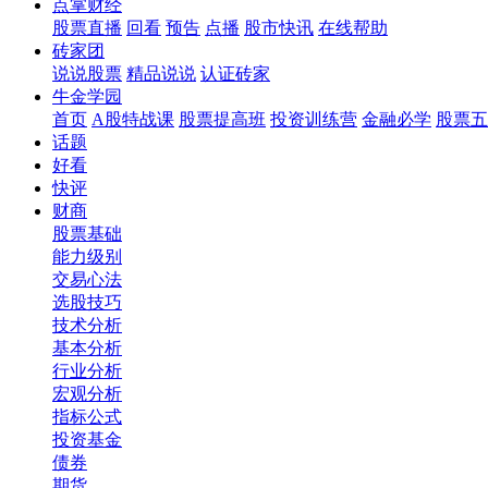
点掌财经
股票直播
回看
预告
点播
股市快讯
在线帮助
砖家团
说说股票
精品说说
认证砖家
牛金学园
首页
A股特战课
股票提高班
投资训练营
金融必学
股票五
话题
好看
快评
财商
股票基础
能力级别
交易心法
选股技巧
技术分析
基本分析
行业分析
宏观分析
指标公式
投资基金
债券
期货