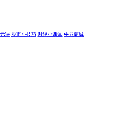
元课
股市小技巧
财经小课堂
牛券商城