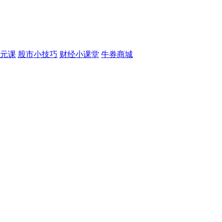
元课
股市小技巧
财经小课堂
牛券商城