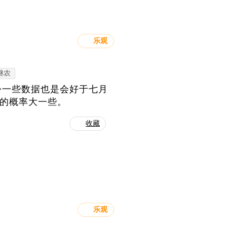
乐观
继农
份一些数据也是会好于七月
上的概率大一些。
收藏
乐观