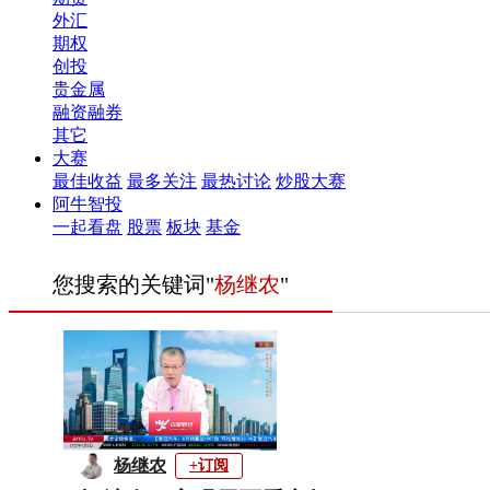
外汇
期权
创投
贵金属
融资融券
其它
大赛
最佳收益
最多关注
最热讨论
炒股大赛
阿牛智投
一起看盘
股票
板块
基金
您搜索的关键词"
杨继农
"
杨继农
+订阅