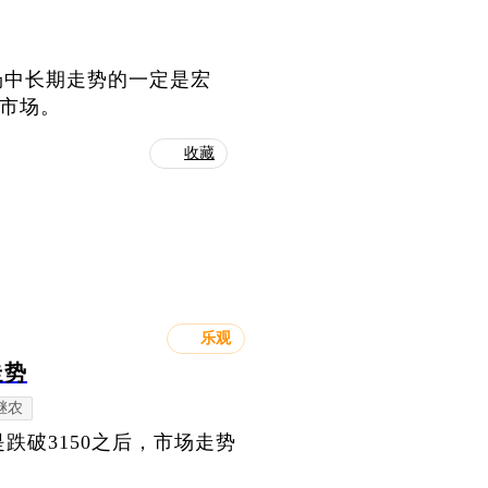
场中长期走势的一定是宏
市场。
收藏
乐观
走势
继农
跌破3150之后，市场走势