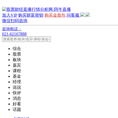
加入VIP
购买财富密钥
购买金股包
问客服
微信扫码咨询
咨询电话：
021-62167888
综合
股票
板块
嘉宾
课程
基金
经理
说说
快评
消息
好看
话题