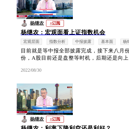
杨继农
+订阅
杨继农：宏观面看上证指数机会
宏观层面
指数分析
中报披露
基本面
杨
目前就是等中报全部披露完成，接下来八月
份，A股目前还是盘整等时机，后期还是向
2022/08/30
杨继农
+订阅
杨继农：利率下降利空还是利好？