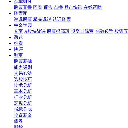
点掌财经
股票直播
回看
预告
点播
股市快讯
在线帮助
砖家团
说说股票
精品说说
认证砖家
牛金学园
首页
A股特战课
股票提高班
投资训练营
金融必学
股票五
话题
好看
快评
财商
股票基础
能力级别
交易心法
选股技巧
技术分析
基本分析
行业分析
宏观分析
指标公式
投资基金
债券
期货