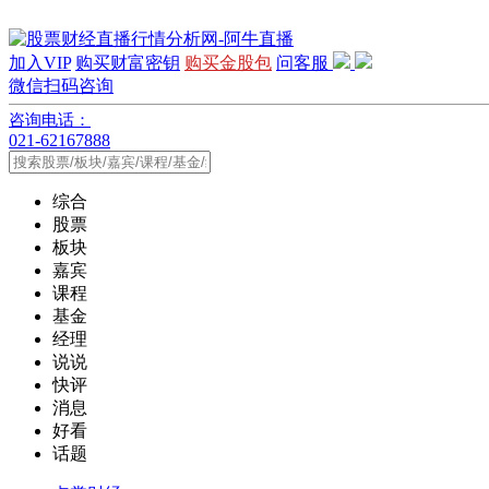
加入VIP
购买财富密钥
购买金股包
问客服
微信扫码咨询
咨询电话：
021-62167888
综合
股票
板块
嘉宾
课程
基金
经理
说说
快评
消息
好看
话题