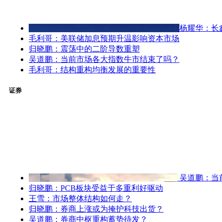
杨耀华：长
毛利哥：美联储加息预期升温影响资本市场
归晓鹏：震荡中的二阶导数重塑
吴道鹏：当前市场各大指数牛市结束了吗？
毛利哥：结构重构均衡发展的重要性
证券
吴道鹏：当
归晓鹏：PCB板块受益于多重利好驱动
王雪：市场整体结构如何走？
归晓鹏：券商上涨或为掩护科技出货？
吴道鹏：券商中枢重构蓄势待发？