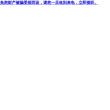
针对避免您财产被骗受损而设，请您一旦收到来电，立即接听。