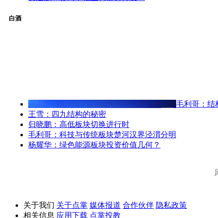
白酒
毛利哥：结
王雪：四九结构的秘密
归晓鹏：高低板块切换进行时
毛利哥：科技与传统板块楚河汉界泾渭分明
杨耀华：绿色能源板块投资价值几何？
关于我们
关于点掌
媒体报道
合作伙伴
隐私政策
相关信息
应用下载
点掌投教