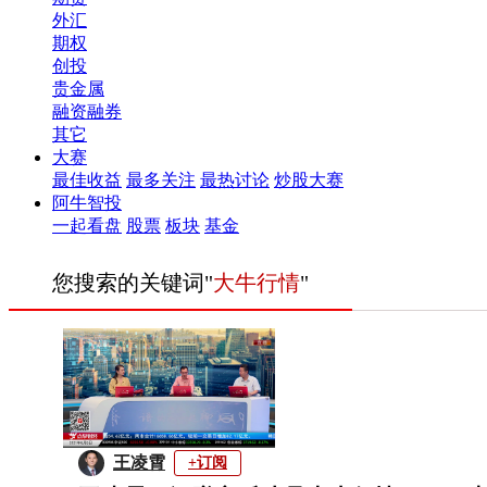
外汇
期权
创投
贵金属
融资融券
其它
大赛
最佳收益
最多关注
最热讨论
炒股大赛
阿牛智投
一起看盘
股票
板块
基金
您搜索的关键词"
大牛行情
"
王凌霄
+订阅