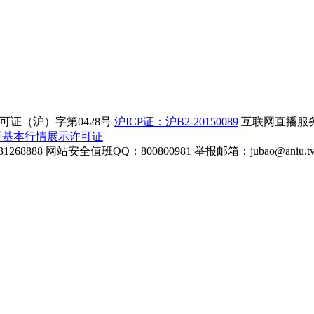
证（沪）字第0428号
沪ICP证：沪B2-20150089
互联网直播服务企
所基本行情展示许可证
268888
网站安全值班QQ：800800981
举报邮箱：
jubao@aniu.t