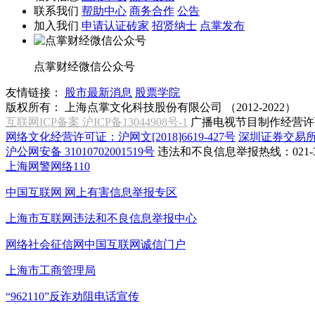
联系我们
帮助中心
商务合作
公告
加入我们
申请认证砖家
招贤纳士
点掌发布
点掌财经微信公众号
友情链接：
股市最新消息
股票学院
版权所有：
上海点掌文化科技股份有限公司 （2012-2022）
互联网ICP备案 沪ICP备13044908号-1
广播电视节目制作经营许可
网络文化经营许可证：沪网文[2018]6619-427号
深圳证券交易
沪公网安备 31010702001519号
违法和不良信息举报热线：021-31
上海网警网络110
中国互联网
网上有害信息举报专区
上海市互联网
违法和不良信息举报中心
网络社会征信网
中国互联网诚信门户
上海市工商管理局
“962110”
反诈劝阻电话宣传