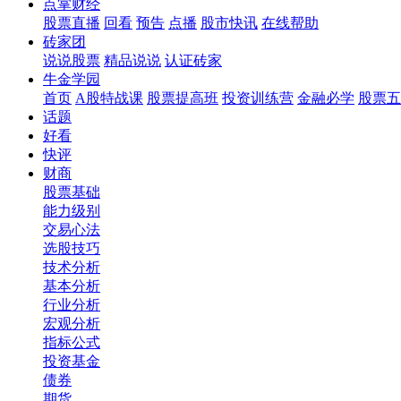
点掌财经
股票直播
回看
预告
点播
股市快讯
在线帮助
砖家团
说说股票
精品说说
认证砖家
牛金学园
首页
A股特战课
股票提高班
投资训练营
金融必学
股票五
话题
好看
快评
财商
股票基础
能力级别
交易心法
选股技巧
技术分析
基本分析
行业分析
宏观分析
指标公式
投资基金
债券
期货