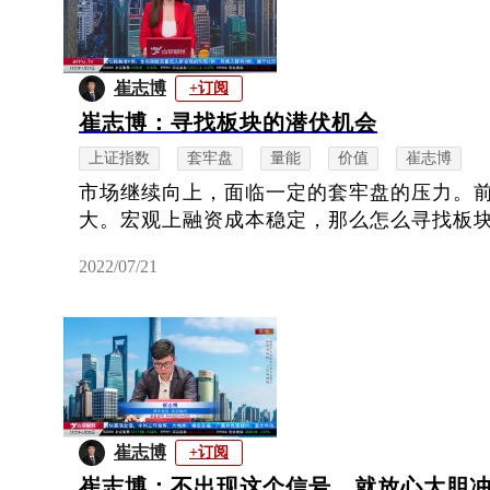
崔志博
+订阅
崔志博：寻找板块的潜伏机会
上证指数
套牢盘
量能
价值
崔志博
市场继续向上，面临一定的套牢盘的压力。
大。宏观上融资成本稳定，那么怎么寻找板
2022/07/21
崔志博
+订阅
崔志博：不出现这个信号，就放心大胆