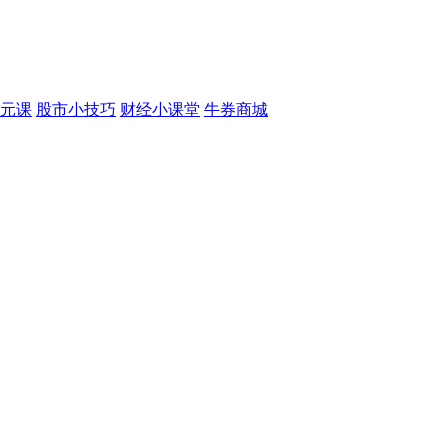
元课
股市小技巧
财经小课堂
牛券商城