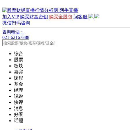
加入VIP
购买财富密钥
购买金股包
问客服
微信扫码咨询
咨询电话：
021-62167888
综合
股票
板块
嘉宾
课程
基金
经理
说说
快评
消息
好看
话题