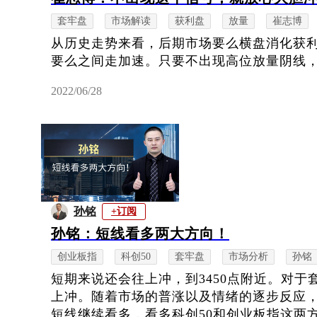
套牢盘
市场解读
获利盘
放量
崔志博
从历史走势来看，后期市场要么横盘消化获
要么之间走加速。只要不出现高位放量阴线
2022/06/28
孙铭
+订阅
孙铭：短线看多两大方向！
创业板指
科创50
套牢盘
市场分析
孙铭
短期来说还会往上冲，到3450点附近。对
上冲。随着市场的普涨以及情绪的逐步反应
短线继续看多，看多科创50和创业板指这两