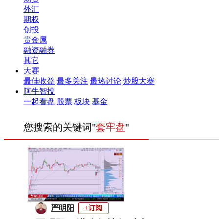
外汇
期权
创投
贵金属
融资融券
其它
大赛
最佳收益
最多关注
最热讨论
炒股大赛
阿牛智投
一起看盘
股票
板块
基金
您搜索的关键词"
套牢盘
"
严明阳
+订阅