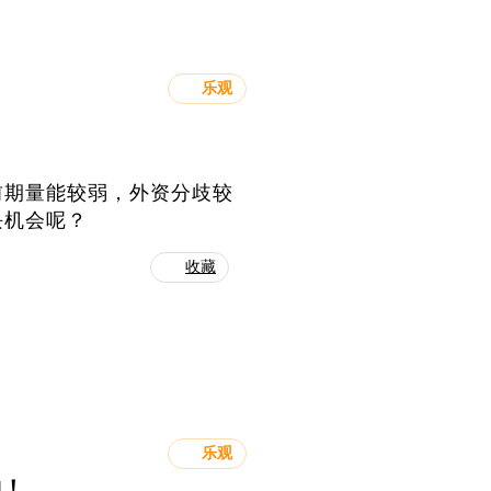
乐观
前期量能较弱，外资分歧较
块机会呢？
收藏
乐观
冲！