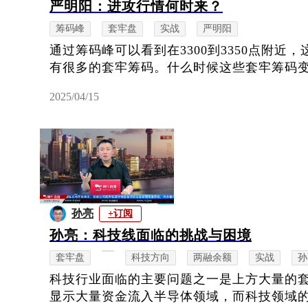
严明阳：进攻行情何时来？
筹码峰
套牢盘
实战
严明阳
通过筹码峰可以看到在3300到3350点附近
有很多的套牢筹码。什么时候这些套牢筹码
2025/04/15
孙亮
+订阅
孙亮：科技线面临的挑战与困境
套牢盘
科技方向
两融余额
实战
孙
科技行业面临的主要问题之一是上方大量的
显示大量资金流入半导体领域，而科技领域