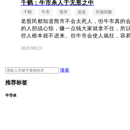
千鹤：牛市杀人于无形之中
千鹤
牛市
熊市
追涨
市场回撤
老股民都知道熊市不会太死人，但牛市真的
的人胆战心惊，赚一点钱大家就拿不住，所
些人根本就不进来。但牛市会使人疯狂，容易吸
2021/09/23
搜索
推荐标签
半导体