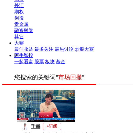
外汇
期权
创投
贵金属
融资融券
其它
大赛
最佳收益
最多关注
最热讨论
炒股大赛
阿牛智投
一起看盘
股票
板块
基金
您搜索的关键词"
市场回撤
"
千鹤
+订阅