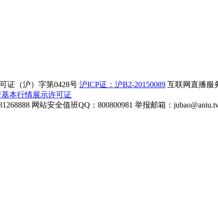
证（沪）字第0428号
沪ICP证：沪B2-20150089
互联网直播服务企
所基本行情展示许可证
268888
网站安全值班QQ：800800981
举报邮箱：
jubao@aniu.t