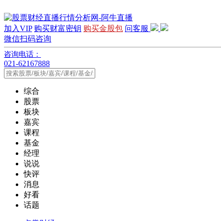
加入VIP
购买财富密钥
购买金股包
问客服
微信扫码咨询
咨询电话：
021-62167888
综合
股票
板块
嘉宾
课程
基金
经理
说说
快评
消息
好看
话题