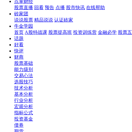
点掌财经
股票直播
回看
预告
点播
股市快讯
在线帮助
砖家团
说说股票
精品说说
认证砖家
牛金学园
首页
A股特战课
股票提高班
投资训练营
金融必学
股票五
话题
好看
快评
财商
股票基础
能力级别
交易心法
选股技巧
技术分析
基本分析
行业分析
宏观分析
指标公式
投资基金
债券
期货