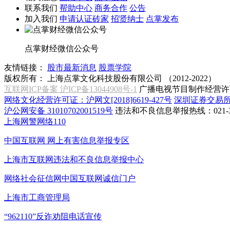
联系我们
帮助中心
商务合作
公告
加入我们
申请认证砖家
招贤纳士
点掌发布
点掌财经微信公众号
友情链接：
股市最新消息
股票学院
版权所有：
上海点掌文化科技股份有限公司 （2012-2022）
互联网ICP备案 沪ICP备13044908号-1
广播电视节目制作经营许可
网络文化经营许可证：沪网文[2018]6619-427号
深圳证券交易
沪公网安备 31010702001519号
违法和不良信息举报热线：021-31
上海网警网络110
中国互联网
网上有害信息举报专区
上海市互联网
违法和不良信息举报中心
网络社会征信网
中国互联网诚信门户
上海市工商管理局
“962110”
反诈劝阻电话宣传