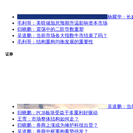
杨耀华：长
毛利哥：美联储加息预期升温影响资本市场
归晓鹏：震荡中的二阶导数重塑
吴道鹏：当前市场各大指数牛市结束了吗？
毛利哥：结构重构均衡发展的重要性
证券
吴道鹏：当
归晓鹏：PCB板块受益于多重利好驱动
王雪：市场整体结构如何走？
归晓鹏：券商上涨或为掩护科技出货？
吴道鹏：券商中枢重构蓄势待发？