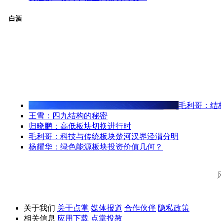
白酒
毛利哥：结
王雪：四九结构的秘密
归晓鹏：高低板块切换进行时
毛利哥：科技与传统板块楚河汉界泾渭分明
杨耀华：绿色能源板块投资价值几何？
关于我们
关于点掌
媒体报道
合作伙伴
隐私政策
相关信息
应用下载
点掌投教