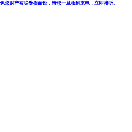
针对避免您财产被骗受损而设，请您一旦收到来电，立即接听。