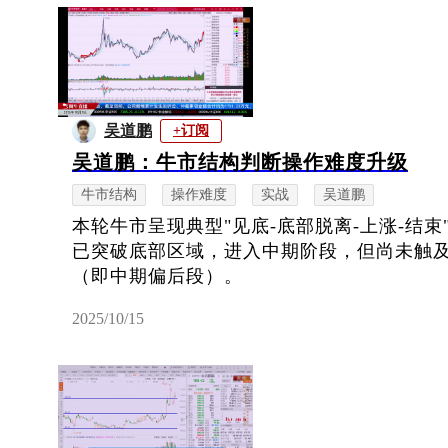
吴道鹏
+订阅
吴道鹏：牛市结构判断操作难度升级
牛市结构
操作难度
实战
吴道鹏
本轮牛市呈现典型"见底-底部脱离-上涨-结
已突破底部区域，进入中期阶段，但尚未触及
（即中期偏后段）。
2025/10/15