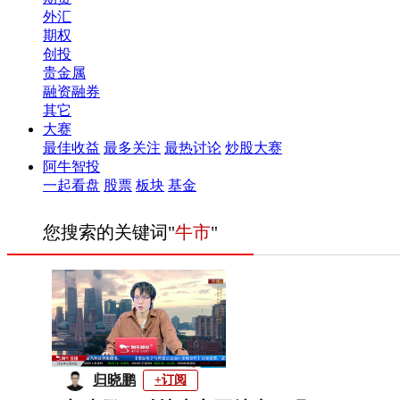
外汇
期权
创投
贵金属
融资融券
其它
大赛
最佳收益
最多关注
最热讨论
炒股大赛
阿牛智投
一起看盘
股票
板块
基金
您搜索的关键词"
牛市
"
归晓鹏
+订阅