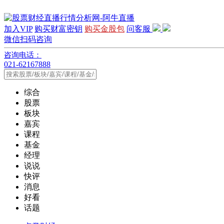
加入VIP
购买财富密钥
购买金股包
问客服
微信扫码咨询
咨询电话：
021-62167888
综合
股票
板块
嘉宾
课程
基金
经理
说说
快评
消息
好看
话题