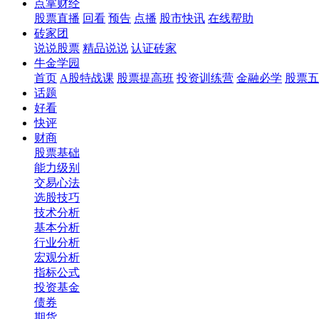
点掌财经
股票直播
回看
预告
点播
股市快讯
在线帮助
砖家团
说说股票
精品说说
认证砖家
牛金学园
首页
A股特战课
股票提高班
投资训练营
金融必学
股票五
话题
好看
快评
财商
股票基础
能力级别
交易心法
选股技巧
技术分析
基本分析
行业分析
宏观分析
指标公式
投资基金
债券
期货