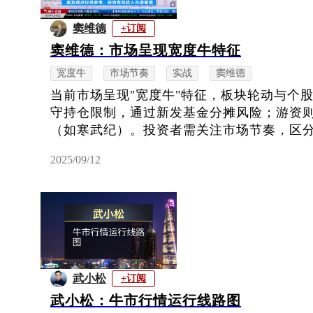
窦维德
+订阅
窦维德：市场呈现宽度牛特征
宽度牛
市场节奏
实战
窦维德
当前市场呈现"宽度牛"特征，板块轮动与个
守持仓限制，通过新发基金分摊风险；游资
（如寒武纪）。投资者需关注市场节奏，区分机
2025/09/12
武小松
+订阅
武小松：牛市行情运行线路图