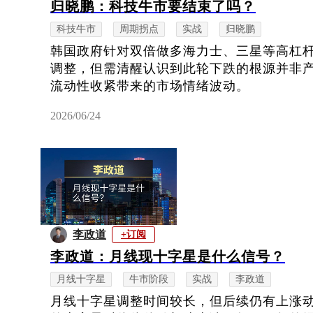
归晓鹏：科技牛市要结束了吗？
科技牛市
周期拐点
实战
归晓鹏
韩国政府针对双倍做多海力士、三星等高杠
调整，但需清醒认识到此轮下跌的根源并非
流动性收紧带来的市场情绪波动。
2026/06/24
李政道
+订阅
李政道：月线现十字星是什么信号？
月线十字星
牛市阶段
实战
李政道
月线十字星调整时间较长，但后续仍有上涨