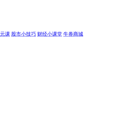
元课
股市小技巧
财经小课堂
牛券商城