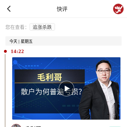
快评
下拉刷新
您在查看：
追涨杀跌
今天 | 星期五
14:22