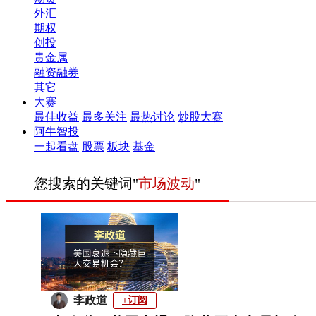
外汇
期权
创投
贵金属
融资融券
其它
大赛
最佳收益
最多关注
最热讨论
炒股大赛
阿牛智投
一起看盘
股票
板块
基金
您搜索的关键词"
市场波动
"
李政道
+订阅