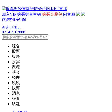
加入VIP
购买财富密钥
购买金股包
问客服
微信扫码咨询
咨询电话：
021-62167888
综合
股票
板块
嘉宾
课程
基金
经理
说说
快评
消息
好看
话题