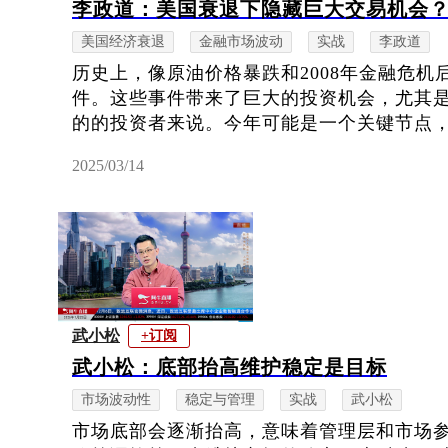
李政道：美国衰退下隐藏巨大交易机会
美国经济衰退
金融市场波动
实战
李政道
历史上，像原油价格暴跌和2008年金融危
件。这些事件带来了巨大的投资机会，尤其
的的投资者来说。今年可能是一个关键节点
2025/03/14
武小松
+订阅
武小松：底部抬高维护稳定是目标
市场波动性
稳定与管理
实战
武小松
市场底部会逐渐抬高，意味着管理层和市场