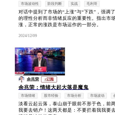
市场波动性
阶段判断
实战
毛利哥
对话中提到了市场的“上涨”与“下跌”，强调
的理性分析而非情绪反应的重要性。指出市
涨，正常的涨跌是市场运作的一部分。
2024/12/09
余兆荣
+订阅
余兆荣：情绪大起大落是魔鬼
市场情绪
股市经验
市场分析
市场波动
淡看云起云落，泰山崩于眼前不形于色，前
我要去销户！这两天都是：不要拦着我我要