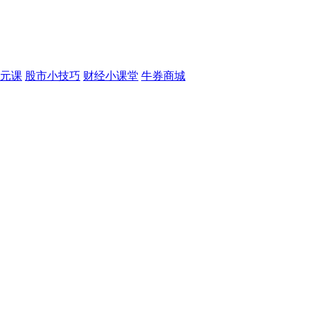
元课
股市小技巧
财经小课堂
牛券商城