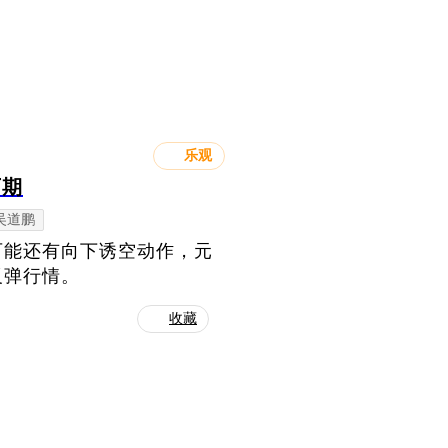
乐观
可期
吴道鹏
可能还有向下诱空动作，元
反弹行情。
收藏