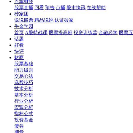
点掌财经
股票直播
回看
预告
点播
股市快讯
在线帮助
砖家团
说说股票
精品说说
认证砖家
牛金学园
首页
A股特战课
股票提高班
投资训练营
金融必学
股票五
话题
好看
快评
财商
股票基础
能力级别
交易心法
选股技巧
技术分析
基本分析
行业分析
宏观分析
指标公式
投资基金
债券
期货