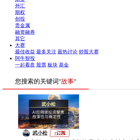
外汇
期权
创投
贵金属
融资融券
其它
大赛
最佳收益
最多关注
最热讨论
炒股大赛
阿牛智投
一起看盘
股票
板块
基金
您搜索的关键词"
故事
"
武小松
+订阅