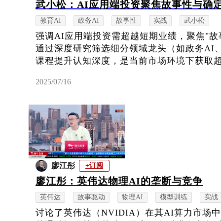
武小松：AI应用端投资聚焦故事性与确
教育AI
政务AI
故事性
实战
武小松
强调AI应用端投资需超越短期业绩，聚焦"故
通过深度研究筛选细分领域龙头（如政务AI
课程提升认知深度，是当前市场环境下获取超额
2025/07/16
廖江彤
+订阅
廖江彤：英伟达物理AI的垄断与竞争
英伟达
故事驱动
物理AI
模型训练
实战
讨论了英伟达（NVIDIA）在其AI算力市