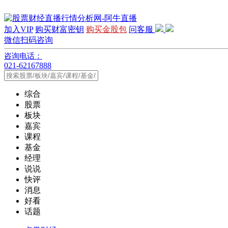
加入VIP
购买财富密钥
购买金股包
问客服
微信扫码咨询
咨询电话：
021-62167888
综合
股票
板块
嘉宾
课程
基金
经理
说说
快评
消息
好看
话题