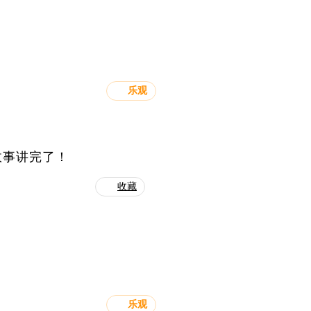
乐观
故事讲完了！
收藏
乐观