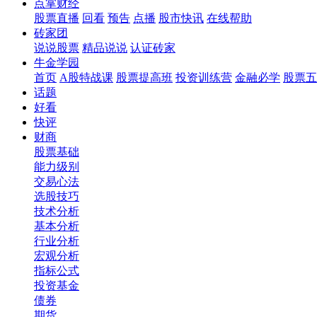
点掌财经
股票直播
回看
预告
点播
股市快讯
在线帮助
砖家团
说说股票
精品说说
认证砖家
牛金学园
首页
A股特战课
股票提高班
投资训练营
金融必学
股票五
话题
好看
快评
财商
股票基础
能力级别
交易心法
选股技巧
技术分析
基本分析
行业分析
宏观分析
指标公式
投资基金
债券
期货