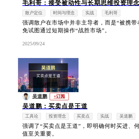
毛利哥：接受被动性与长期思维投资理
散户定位
时间与理念
实战
毛利哥
强调散户在市场中并非主导者，而是“被携带
免试图通过短期操作“战胜市场”。
2025/09/24
吴道鹏
+订阅
吴道鹏：买卖点是王道
工具论
投资理念
买卖点
实战
吴道鹏
强调了“买卖点是王道”，即明确何时买进、
值至关重要。