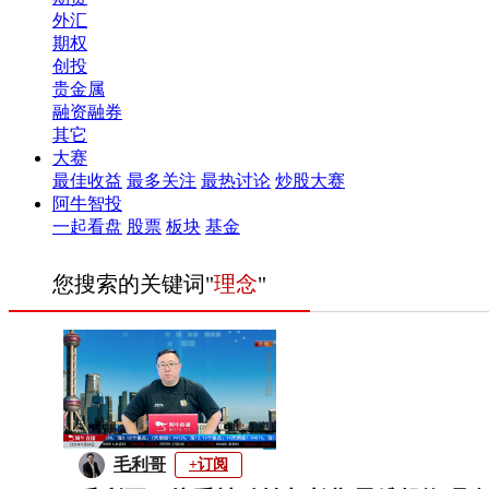
外汇
期权
创投
贵金属
融资融券
其它
大赛
最佳收益
最多关注
最热讨论
炒股大赛
阿牛智投
一起看盘
股票
板块
基金
您搜索的关键词"
理念
"
毛利哥
+订阅