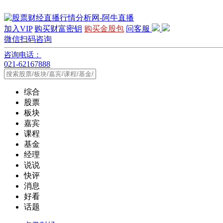
加入VIP
购买财富密钥
购买金股包
问客服
微信扫码咨询
咨询电话：
021-62167888
综合
股票
板块
嘉宾
课程
基金
经理
说说
快评
消息
好看
话题