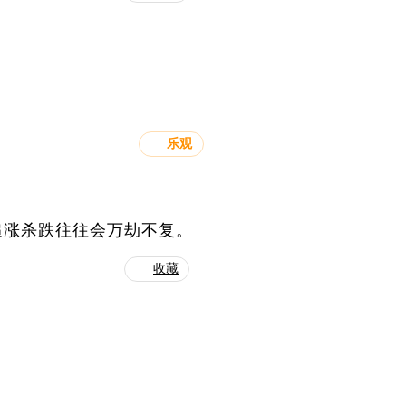
乐观
追涨杀跌往往会万劫不复。
收藏