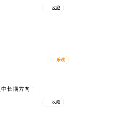
收藏
乐观
是中长期方向！
收藏