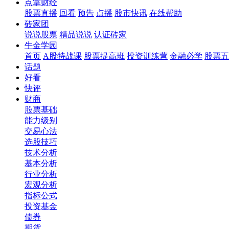
点掌财经
股票直播
回看
预告
点播
股市快讯
在线帮助
砖家团
说说股票
精品说说
认证砖家
牛金学园
首页
A股特战课
股票提高班
投资训练营
金融必学
股票五
话题
好看
快评
财商
股票基础
能力级别
交易心法
选股技巧
技术分析
基本分析
行业分析
宏观分析
指标公式
投资基金
债券
期货