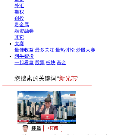
外汇
期权
创投
贵金属
融资融券
其它
大赛
最佳收益
最多关注
最热讨论
炒股大赛
阿牛智投
一起看盘
股票
板块
基金
您搜索的关键词"
新光芯
"
楼晟
+订阅