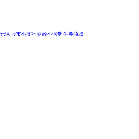
元课
股市小技巧
财经小课堂
牛券商城