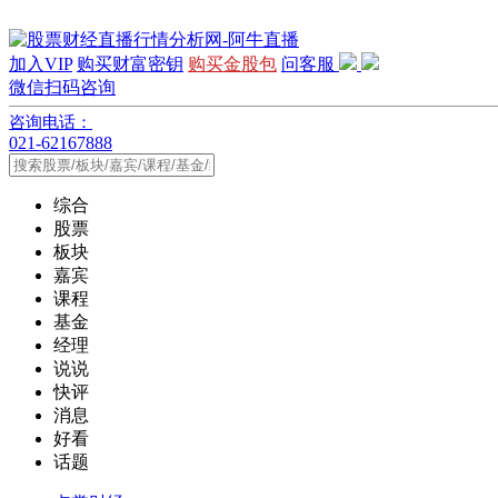
加入VIP
购买财富密钥
购买金股包
问客服
微信扫码咨询
咨询电话：
021-62167888
综合
股票
板块
嘉宾
课程
基金
经理
说说
快评
消息
好看
话题