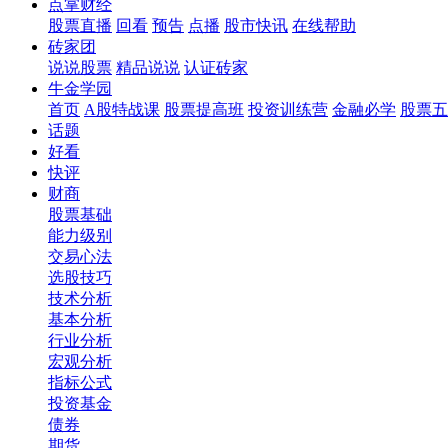
点掌财经
股票直播
回看
预告
点播
股市快讯
在线帮助
砖家团
说说股票
精品说说
认证砖家
牛金学园
首页
A股特战课
股票提高班
投资训练营
金融必学
股票五
话题
好看
快评
财商
股票基础
能力级别
交易心法
选股技巧
技术分析
基本分析
行业分析
宏观分析
指标公式
投资基金
债券
期货