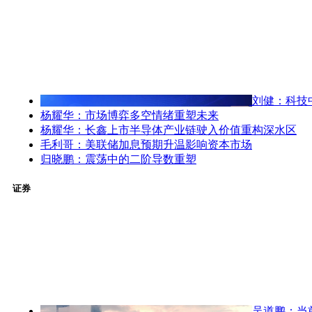
刘健：科技
杨耀华：市场博弈多空情绪重塑未来
杨耀华：长鑫上市半导体产业链驶入价值重构深水区
毛利哥：美联储加息预期升温影响资本市场
归晓鹏：震荡中的二阶导数重塑
证券
吴道鹏：当