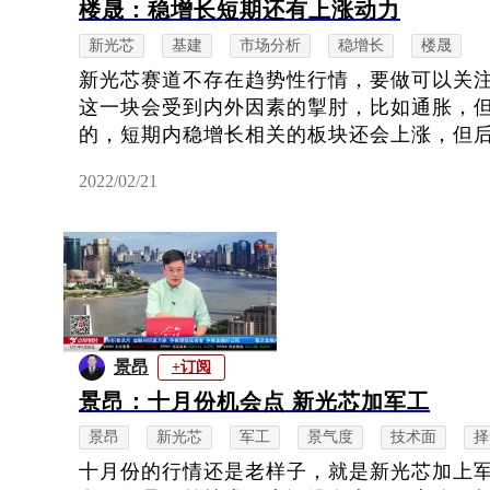
楼晟：稳增长短期还有上涨动力
新光芯
基建
市场分析
稳增长
楼晟
新光芯赛道不存在趋势性行情，要做可以关
这一块会受到内外因素的掣肘，比如通胀，
的，短期内稳增长相关的板块还会上涨，但后期
2022/02/21
景昂
+订阅
景昂：十月份机会点 新光芯加军工
景昂
新光芯
军工
景气度
技术面
择
十月份的行情还是老样子，就是新光芯加上