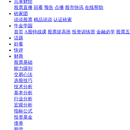
点掌财经
股票直播
回看
预告
点播
股市快讯
在线帮助
砖家团
说说股票
精品说说
认证砖家
牛金学园
首页
A股特战课
股票提高班
投资训练营
金融必学
股票五
话题
好看
快评
财商
股票基础
能力级别
交易心法
选股技巧
技术分析
基本分析
行业分析
宏观分析
指标公式
投资基金
债券
期货