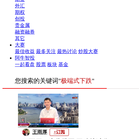
外汇
期权
创投
贵金属
融资融券
其它
大赛
最佳收益
最多关注
最热讨论
炒股大赛
阿牛智投
一起看盘
股票
板块
基金
您搜索的关键词"
极端式下跌
"
王雨厚
+订阅