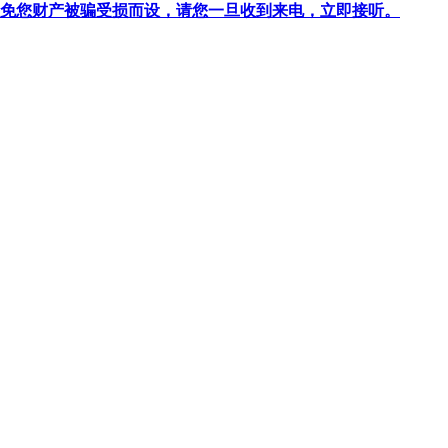
针对避免您财产被骗受损而设，请您一旦收到来电，立即接听。