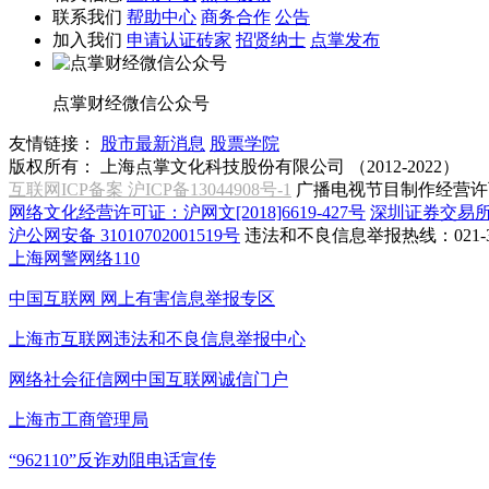
联系我们
帮助中心
商务合作
公告
加入我们
申请认证砖家
招贤纳士
点掌发布
点掌财经微信公众号
友情链接：
股市最新消息
股票学院
版权所有：
上海点掌文化科技股份有限公司 （2012-2022）
互联网ICP备案 沪ICP备13044908号-1
广播电视节目制作经营许可
网络文化经营许可证：沪网文[2018]6619-427号
深圳证券交易
沪公网安备 31010702001519号
违法和不良信息举报热线：021-31
上海网警网络110
中国互联网
网上有害信息举报专区
上海市互联网
违法和不良信息举报中心
网络社会征信网
中国互联网诚信门户
上海市工商管理局
“962110”
反诈劝阻电话宣传