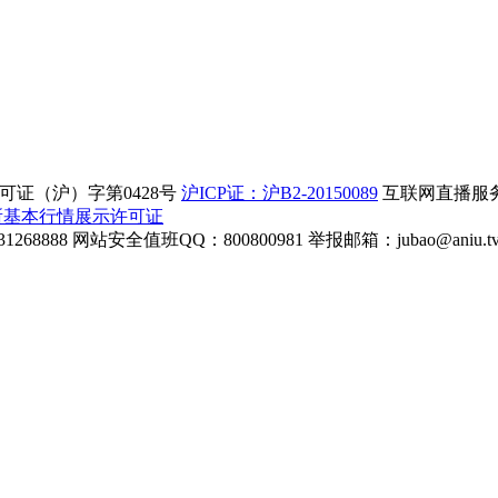
证（沪）字第0428号
沪ICP证：沪B2-20150089
互联网直播服务企
所基本行情展示许可证
268888
网站安全值班QQ：800800981
举报邮箱：
jubao@aniu.t