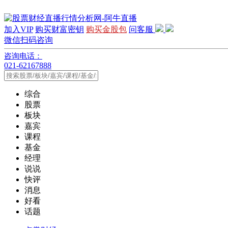
加入VIP
购买财富密钥
购买金股包
问客服
微信扫码咨询
咨询电话：
021-62167888
综合
股票
板块
嘉宾
课程
基金
经理
说说
快评
消息
好看
话题