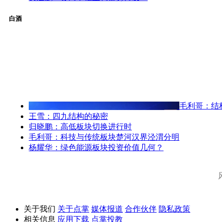
白酒
毛利哥：结
王雪：四九结构的秘密
归晓鹏：高低板块切换进行时
毛利哥：科技与传统板块楚河汉界泾渭分明
杨耀华：绿色能源板块投资价值几何？
关于我们
关于点掌
媒体报道
合作伙伴
隐私政策
相关信息
应用下载
点掌投教