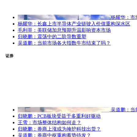
杨耀华：市
杨耀华：长鑫上市半导体产业链驶入价值重构深水区
毛利哥：美联储加息预期升温影响资本市场
归晓鹏：震荡中的二阶导数重塑
吴道鹏：当前市场各大指数牛市结束了吗？
证券
吴道鹏：当
归晓鹏：PCB板块受益于多重利好驱动
王雪：市场整体结构如何走？
归晓鹏：券商上涨或为掩护科技出货？
吴道鹏：券商中枢重构蓄势待发？